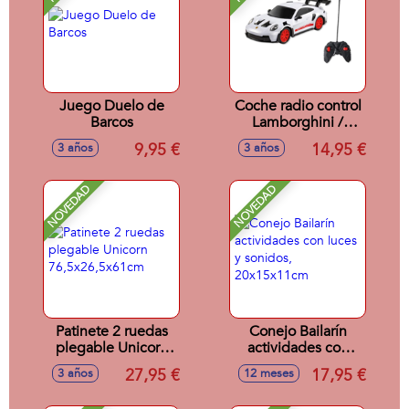
Juego Duelo de
Coche radio control
Barcos
Lamborghini /
Porsche 911 /
9,95 €
14,95 €
3 años
3 años
Aston Martin escala
1:24 - Modelos
surtidos
NOVEDAD
NOVEDAD
Patinete 2 ruedas
Conejo Bailarín
plegable Unicorn
actividades con
76,5x26,5x61cm
luces y sonidos,
27,95 €
17,95 €
3 años
12 meses
20x15x11cm