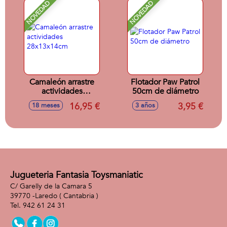
NOVEDAD
NOVEDAD
Camaleón arrastre
Flotador Paw Patrol
actividades
50cm de diámetro
28x13x14cm
16,95 €
3,95 €
18 meses
3 años
Jugueteria Fantasia Toysmaniatic
C/ Garelly de la Camara 5
39770 -
Laredo
( Cantabria )
942 61 24 31