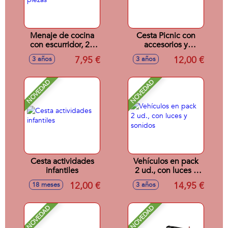
Menaje de cocina
Cesta Picnic con
con escurridor, 20
accesorios y
piezas
batidora
7,95 €
12,00 €
3 años
3 años
NOVEDAD
NOVEDAD
Cesta actividades
Vehículos en pack
infantiles
2 ud., con luces y
sonidos
12,00 €
14,95 €
18 meses
3 años
NOVEDAD
NOVEDAD