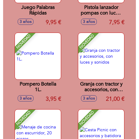
Juego Palabras
Pistola lanzador
Rápidas
pompas con luces,
botella 60 ml.
9,95 €
7,95 €
3 años
3 años
NOVEDAD
NOVEDAD
Pompero Botella
Granja con tractor y
1L.
accesorios, con
luces y sonidos
3,95 €
21,00 €
3 años
3 años
NOVEDAD
NOVEDAD