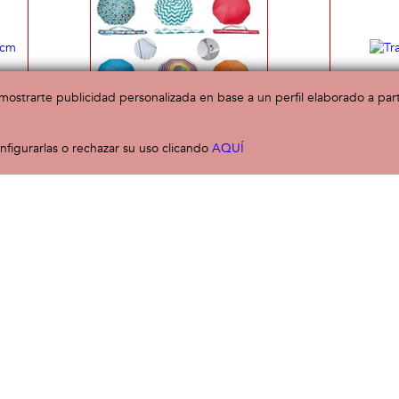
a mostrarte publicidad personalizada en base a un perfil elaborado a pa
figurarlas o rechazar su uso clicando
7cm
Sombrilla Parasol Polinylon
AQUÍ
Trac
180cm
95 €
15,00 €
6 meses
3 años