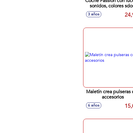
Coche Passion con luc
sonidos, colores sdo
33cm
24,
3 años
Maletín crea pulseras 
accesorios
15,
6 años