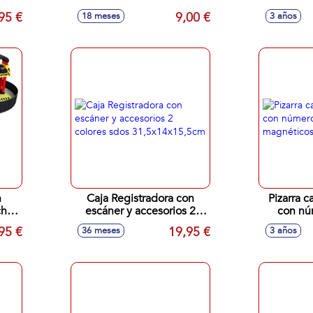
Aren
95 €
9,00 €
18 meses
3 años
n
Caja Registradora con
Pizarra c
ches
escáner y accesorios 2
con núm
colores sdos
magnétic
95 €
19,95 €
36 meses
3 años
31,5x14x15,5cm