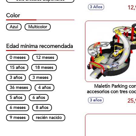
12,
3 Años
Color
Azul
Multicolor
Edad minima recomendada
0 meses
12 meses
15 años
18 meses
3 años
3 meses
Maletín Parking co
36 meses
4 años
accesorios con tres co
63x30,5x23cm
5 años
6 años
25,
3 años
6 meses
8 años
9 meses
recién nacido