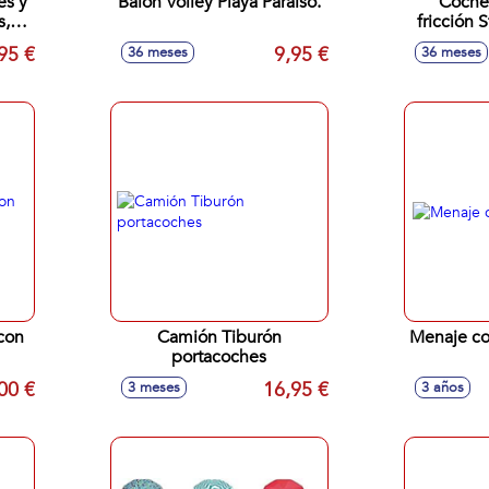
es y
Balón Volley Playa Paraiso.
Coche
s,
fricción 
rot
95 €
9,95 €
36 meses
36 meses
con
Camión Tiburón
Menaje coc
portacoches
00 €
16,95 €
3 meses
3 años