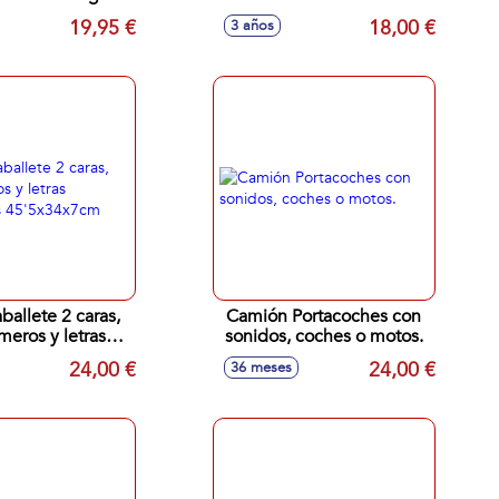
a 30x28cm
4 COLORES
19,95 €
18,00 €
3 años
aballete 2 caras,
Camión Portacoches con
eros y letras
sonidos, coches o motos.
os 45'5x34x7cm
24,00 €
24,00 €
36 meses