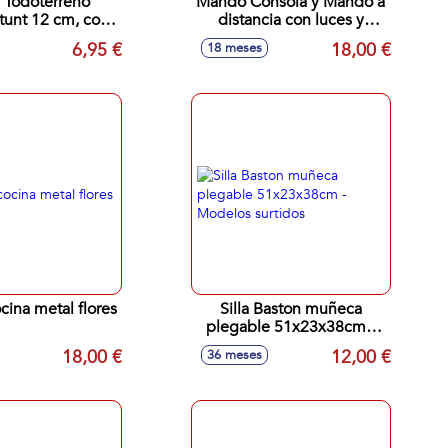
 Todoterreno
Mando Consola y Mando a
Stunt 12 cm, con
distancia con luces y
ación 360º
sonidos 32x6'5x20cm
6,95 €
18,00 €
18 meses
ina metal flores
Silla Baston muñeca
plegable 51x23x38cm -
Modelos surtidos
18,00 €
12,00 €
36 meses