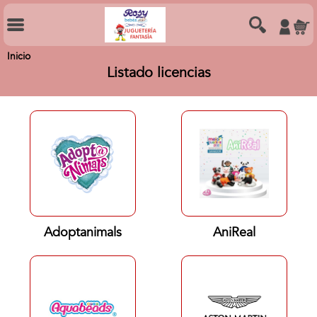
Inicio
Listado licencias
Adoptanimals
AniReal