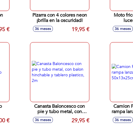
on
Pizarra con 4 colores neon
Moto fric
¡brilla en la oscuridad!
luce
95 €
19,95 €
36 meses
36 meses
o
Canasta Baloncesco con
Camion P
pie y tubo metal, con
rampa lan
balon hinchable y tablero
50
00 €
29,95 €
36 meses
36 meses
plastico, 2m