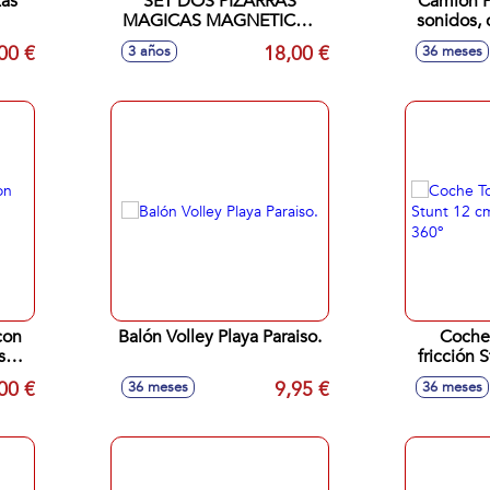
zas
SET DOS PIZARRAS
Camión P
MAGICAS MAGNETICAS
sonidos, 
4 COLORES
00 €
18,00 €
3 años
36 meses
con
Balón Volley Playa Paraiso.
Coche
s
fricción 
rot
00 €
9,95 €
36 meses
36 meses