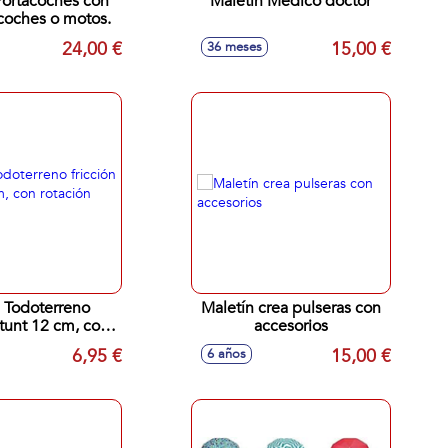
ortacoches con
Maletín Medico doctor
coches o motos.
24,00 €
15,00 €
36 meses
 Todoterreno
Maletín crea pulseras con
Stunt 12 cm, con
accesorios
ación 360º
6,95 €
15,00 €
6 años