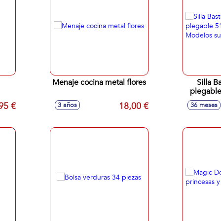
Menaje cocina metal flores
Silla 
plegable
Model
95 €
18,00 €
3 años
36 meses