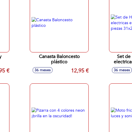
y
Canasta Baloncesto
Set de
plástico
electric
pieza
95 €
12,95 €
36 meses
36 meses