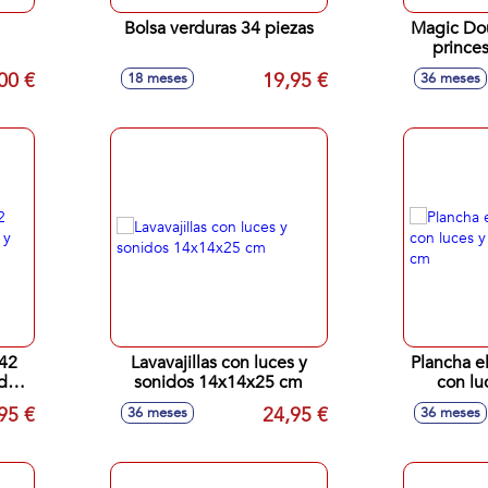
Bolsa verduras 34 piezas
Magic Dou
princes
00 €
19,95 €
18 meses
36 meses
42
Lavavajillas con luces y
Plancha e
idos
sonidos 14x14x25 cm
con lu
15x
95 €
24,95 €
36 meses
36 meses