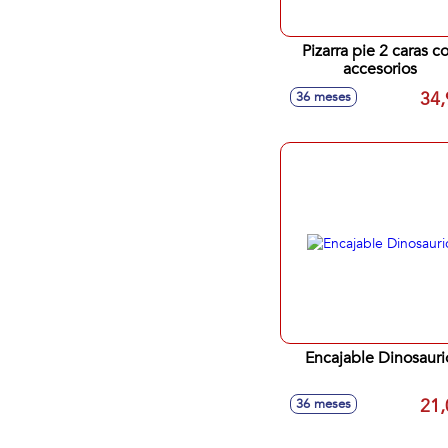
Pizarra pie 2 caras c
accesorios
34,
36 meses
Encajable Dinosauri
21,
36 meses