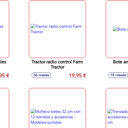
les
Tractor radio control Farm
Bote an
Tractor
95 €
19,95 €
36 meses
18 meses