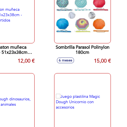
Baston muñeca
Sombrilla Parasol Polinylon
 51x23x38cm -
180cm
os surtidos
12,00 €
15,00 €
6 meses