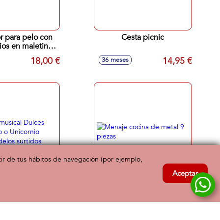
r para pelo con
Cesta picnic
ios en maletin
0x24 cm
18,00 €
14,95 €
36 meses
rtir de tus hábitos de navegación (por ejemplo,
Aceptar
musical Dulces
Menaje cocina de metal 9
so o Unicornio
piezas
odelos surtidos
18,00 €
12,00 €
3 años