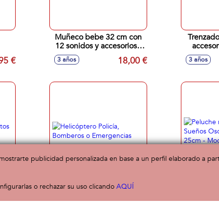
Muñeco bebe 32 cm con
Trenzado
12 sonidos y accesorios -
accesor
Modelos surtidos
3
95 €
18,00 €
3 años
3 años
a mostrarte publicidad personalizada en base a un perfil elaborado a pa
figurarlas o rechazar su uso clicando
ntos
Helicóptero Policía,
AQUÍ
Peluche 
Bomberos o Emergencias
Sueños O
25cm - M
00 €
15,00 €
36 meses
6 meses