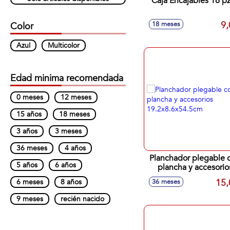
Caja Encajables 16 p
9,
18 meses
Color
Azul
Multicolor
Edad minima recomendada
0 meses
12 meses
15 años
18 meses
3 años
3 meses
36 meses
4 años
Planchador plegable 
5 años
6 años
plancha y accesorio
19.2x8.6x54.5cm
15,
6 meses
8 años
36 meses
9 meses
recién nacido