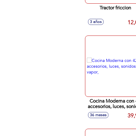
Tractor friccion
12,
3 años
Cocina Moderna con 
accesorios, luces, son
y vapor,
39,
36 meses