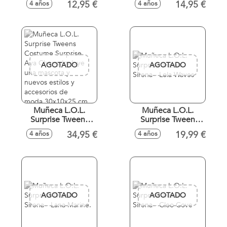
12,95 €
14,95 €
4 años
4 años
Diversión Acuática!!
tus propios
- Modelos surtidos
peinados
construibles
usando solo
cuentas y agua! -
Modelos surtidos
AGOTADO
AGOTADO
Muñeca L.O.L.
Muñeca L.O.L.
Surprise Tweens
Surprise Tween
Costume Surprise
Sirena - Lola Waves
34,95 €
19,99 €
4 años
4 años
Aya Cherry.Incluye
una mascota y
nuevos estilos y
accesorios de
moda.30x10x25
cm
AGOTADO
AGOTADO