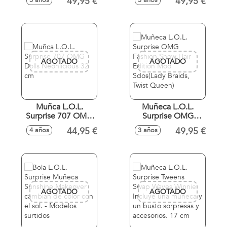
49,95 €
49,95 €
3 años
3 años
Edition Mod Sdos
Edition Missy Frost
(Missy Frost, La
Rose)
AGOTADO
AGOTADO
Muñca L.O.L.
Muñeca L.O.L.
Surprise 707 OMG
Surprise OMG
Dolls Neonlicious
Fashion Show Hair
44,95 €
49,95 €
4 años
3 años
32 cm
Edition Mod
Sdos(Lady Braids,
Twist Queen)
AGOTADO
AGOTADO