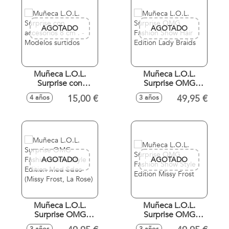
AGOTADO
AGOTADO
Muñeca L.O.L.
Muñeca L.O.L.
Surprise con
Surprise OMG
accesorios 8 cm . -
Fashion Show Hair
15,00 €
49,95 €
4 años
3 años
Modelos surtidos
Edition Lady Braids
AGOTADO
AGOTADO
Muñeca L.O.L.
Muñeca L.O.L.
Surprise OMG
Surprise OMG
Fashion Show Style
Fashion Show Style