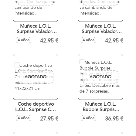
Muñeca L.O.L.
Muñeca L.O.L.
Surprise Voladora
Surprise Voladora
Magic Wishies.
Magic Wishies.
42,95 €
42,95 €
4 años
4 años
Alas rosas. Con luz
Alas doradas. Con
que va cambiando
luz que va
de intensidad.
cambiando de
intensidad.
AGOTADO
AGOTADO
Coche deportivo
Muñeca L.O.L.
L.O.L. Surprise City
Bubble Surprise.
Cruiser con
Incluye una L.O.L
27,95 €
36,95 €
4 años
4 años
muñeca exclusiva
exclusiva, mascota
incluida. 41x22x21
y Lil Sis. Descubre
cm
mas de 7 sorpresas.