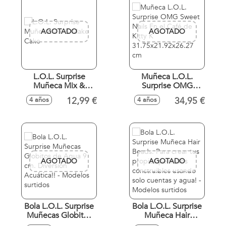
AGOTADO
AGOTADO
L.O.L. Surprise
Muñeca L.O.L.
Muñeca Mix &
Surprise OMG
Make Cake
Sweet Nails En el
12,99 €
34,95 €
4 años
4 años
Café de Kitty K
31.75x21.92x26.27
cm
AGOTADO
AGOTADO
Bola L.O.L. Surprise
Bola L.O.L. Surprise
Muñecas Globitos
Muñeca Hair
de Agua 9 cm.
Beads. Para crear