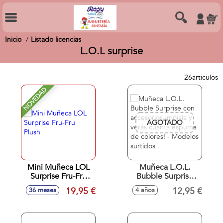
Inicio
Listado licencias
L.O.L surprise
26
articulos
NOVEDAD
AGOTADO
Mini Muñeca LOL
Muñeca L.O.L.
Surprise Fru-Fru
Bubble Surprise
Plush
con accesorios
19,95 €
12,95 €
36 meses
4 años
¡mójala y verás
cuanta espuma de
colores! - Modelos
surtidos