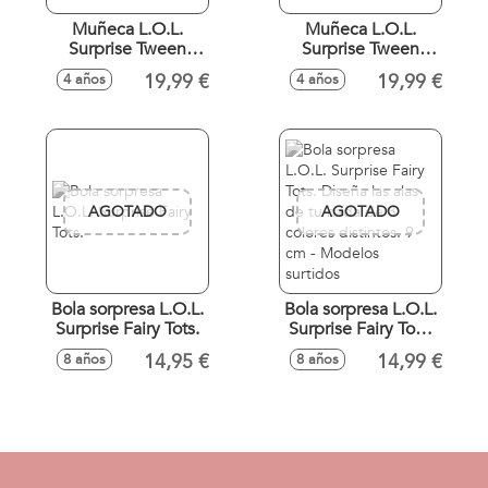
Muñeca L.O.L.
Muñeca L.O.L.
Surprise Tween
Surprise Tween
Sirena - Lana
Sirena - Cleo Cove
19,99 €
19,99 €
4 años
4 años
Marine.
AGOTADO
AGOTADO
Bola sorpresa L.O.L.
Bola sorpresa L.O.L.
Surprise Fairy Tots.
Surprise Fairy Tots.
Diseña las alas de
14,95 €
14,99 €
8 años
8 años
tu hada de 3
colores distintos. 9
cm - Modelos
surtidos