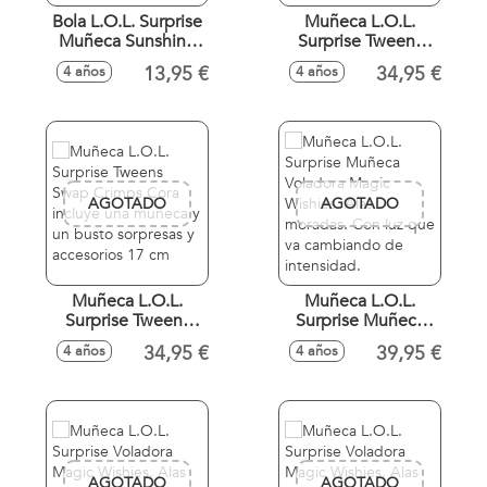
Bola L.O.L. Surprise
Muñeca L.O.L.
Muñeca Sunshine
Surprise Tweens
Makeover cambian
Swap Waves
13,95 €
34,95 €
4 años
4 años
de color con el sol.
Winnie. Incluye una
- Modelos surtidos
muñeca y un busto
sorpresas y
accesorios. 17 cm
AGOTADO
AGOTADO
Muñeca L.O.L.
Muñeca L.O.L.
Surprise Tweens
Surprise Muñeca
Swap Crimps Cora
Voladora Magic
34,95 €
39,95 €
4 años
4 años
incluye una
Wishies. Alas
muñeca y un busto
moradas. Con luz
sorpresas y
que va cambiando
accesorios 17 cm
de intensidad.
AGOTADO
AGOTADO