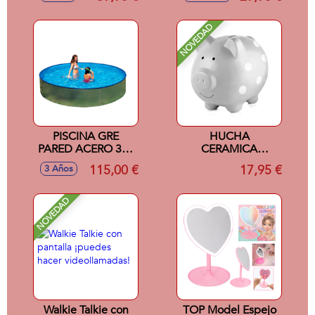
soporte cinturón
Estrella 28 cm
NOVEDAD
PISCINA GRE
HUCHA
PARED ACERO 300
CERAMICA
X 62
CERDITO GRIS
115,00 €
17,95 €
3 Años
PEARHEAD
NOVEDAD
Walkie Talkie con
TOP Model Espejo