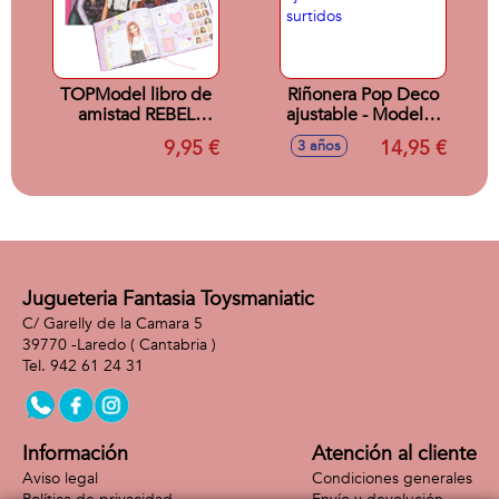
TOPModel libro de
Riñonera Pop Deco
amistad REBEL
ajustable - Modelos
KITTY, español
surtidos
9,95 €
14,95 €
3 años
Jugueteria Fantasia Toysmaniatic
C/ Garelly de la Camara 5
39770 -
Laredo
( Cantabria )
942 61 24 31
Información
Atención al cliente
Aviso legal
Condiciones generales