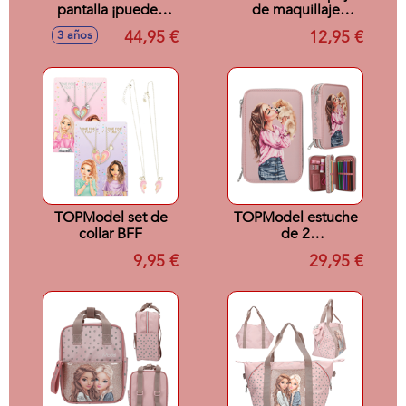
pantalla ¡puedes
de maquillaje
hacer
BEAUTY and ME
44,95 €
12,95 €
3 años
videollamadas!
TOPModel set de
TOPModel estuche
collar BFF
de 2
compartimentos
9,95 €
29,95 €
DOTS