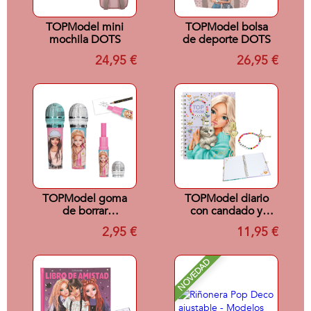
TOPModel mini
TOPModel bolsa
mochila DOTS
de deporte DOTS
24,95 €
26,95 €
TOPModel goma
TOPModel diario
de borrar
con candado y
micrófono MUSIC
pulsera
2,95 €
11,95 €
NOVEDAD