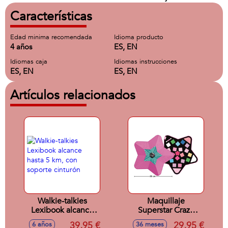
Características
Edad minima recomendada
Idioma producto
4 años
ES, EN
Idiomas caja
Idiomas instrucciones
ES, EN
ES, EN
Artículos relacionados
Walkie-talkies
Maquillaje
Lexibook alcance
Superstar Crazy
hasta 5 km, con
Chic con forma de
39,95 €
29,95 €
6 años
36 meses