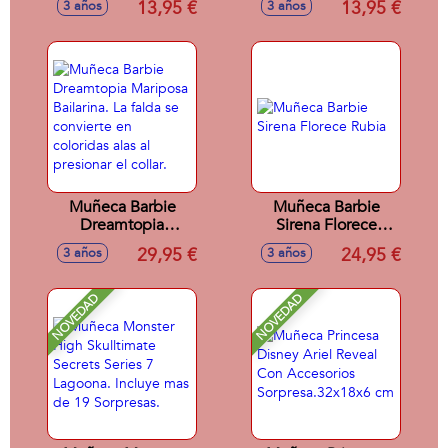
13,95 €
13,95 €
3 años
3 años
- Modelos surtidos
surtidos
Muñeca Barbie
Muñeca Barbie
Dreamtopia
Sirena Florece
Mariposa Bailarina.
Rubia
29,95 €
24,95 €
3 años
3 años
La falda se
convierte en
coloridas alas al
NOVEDAD
NOVEDAD
presionar el collar.