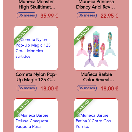
Muñeca Monster
Muñeca Princesa
High Skulltimate
Disney Ariel Reveal
Secrets Series 7
Con Accesorios
35,99 €
22,95 €
36 meses
36 meses
Lagoona. Incluye
Sorpresa.32x18x6
mas de 19
cm
Sorpresas.
NOVEDAD
NOVEDAD
Cometa Nylon Pop-
Muñeca Barbie
Up Magic 125 Cm.
Color Reveal
- Modelos surtidos
Sirenas
18,00 €
18,00 €
36 meses
36 meses
NOVEDAD
NOVEDAD