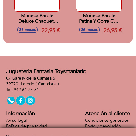
Muñeca Barbie
Muñeca Barbie
Deluxe Chaqueta
Patina Y Corre Con
Vaquera Rosa
Perrito.
22,95 €
26,95 €
36 meses
36 meses
Jugueteria Fantasia Toysmaniatic
C/ Garelly de la Camara 5
39770 -
Laredo
( Cantabria )
942 61 24 31
Información
Atención al cliente
Aviso legal
Condiciones generales
Política de privacidad
Envío y devolución
Política de cookies
Contacto