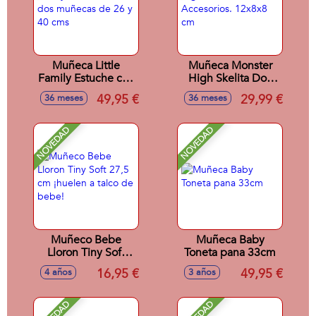
Muñeca Little
Muñeca Monster
Family Estuche con
High Skelita Doll
dos muñecas de 26
Con Accesorios.
49,95 €
29,99 €
36 meses
36 meses
y 40 cms
12x8x8 cm
NOVEDAD
NOVEDAD
Muñeco Bebe
Muñeca Baby
Lloron Tiny Soft
Toneta pana 33cm
27,5 cm ¡huelen a
16,95 €
49,95 €
4 años
3 años
talco de bebe!