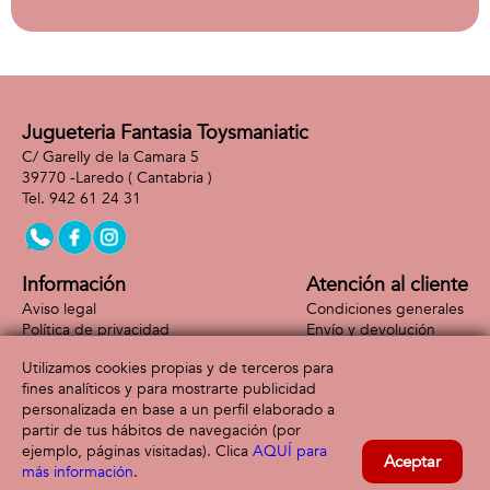
de sonido.
Jugueteria Fantasia Toysmaniatic
C/ Garelly de la Camara 5
39770 -
Laredo
( Cantabria )
942 61 24 31
Información
Atención al cliente
Aviso legal
Condiciones generales
Política de privacidad
Envío y devolución
Política de cookies
Contacto
Utilizamos cookies propias y de terceros para
Formas de pago
fines analíticos y para mostrarte publicidad
personalizada en base a un perfil elaborado a
partir de tus hábitos de navegación (por
ejemplo, páginas visitadas). Clica
AQUÍ para
Aceptar
más información
.