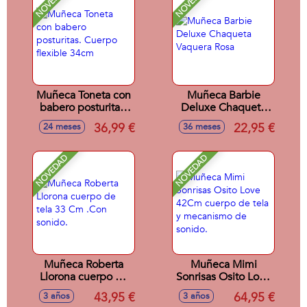
NOVEDAD
NOVEDAD
Muñeca Toneta con
Muñeca Barbie
babero posturitas.
Deluxe Chaqueta
Cuerpo flexible
Vaquera Rosa
36,99 €
22,95 €
24 meses
36 meses
34cm
NOVEDAD
NOVEDAD
Muñeca Roberta
Muñeca Mimi
Llorona cuerpo de
Sonrisas Osito Love
tela 33 Cm .Con
42Cm cuerpo de
43,95 €
64,95 €
3 años
3 años
sonido.
tela y mecanismo