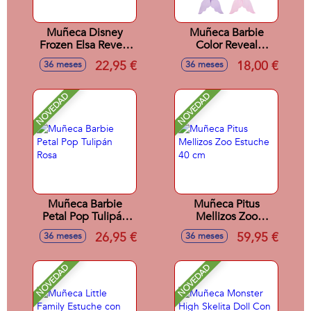
Muñeca Disney
Muñeca Barbie
Frozen Elsa Reveal
Color Reveal
con Accesorio
Sirenas
22,95 €
18,00 €
36 meses
36 meses
Sorpresa. 33x18x8
cm
NOVEDAD
NOVEDAD
Muñeca Barbie
Muñeca Pitus
Petal Pop Tulipán
Mellizos Zoo
Rosa
Estuche 40 cm
26,95 €
59,95 €
36 meses
36 meses
NOVEDAD
NOVEDAD