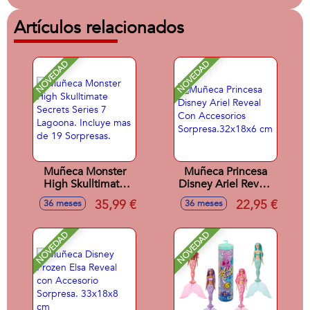
Artículos relacionados
NOVEDAD
NOVEDAD
Muñeca Monster
Muñeca Princesa
High Skulltimate
Disney Ariel Reveal
Secrets Series 7
Con Accesorios
35,99 €
22,95 €
36 meses
36 meses
Lagoona. Incluye
Sorpresa.32x18x6
mas de 19
cm
Sorpresas.
NOVEDAD
NOVEDAD