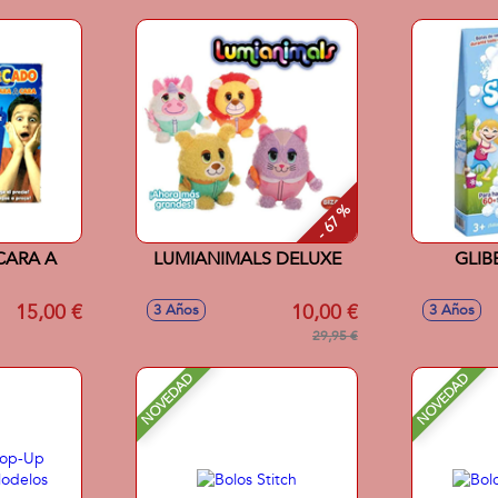
- 67 %
ARA A
LUMIANIMALS DELUXE
GLIB
15,00 €
10,00 €
3 Años
3 Años
29,95 €
NOVEDAD
NOVEDAD