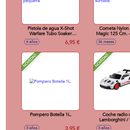
Pistola de agua X-Shot
Cometa Nylon
Warfare Tubo Soaker
Magic 125 Cm. 
Open pequeña
surtido
6,95 €
6 años
36 meses
NOVEDAD
NOVEDAD
Pompero Botella 1L.
Coche radio c
Lamborghini /
911 / Aston Mart
3,95 €
3 años
3 años