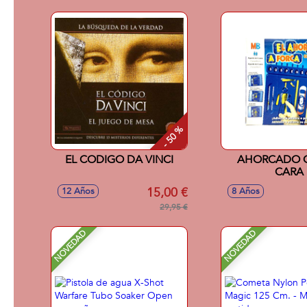
- 50 %
EL CODIGO DA VINCI
AHORCADO C
CARA
15,00 €
12 Años
8 Años
29,95 €
NOVEDAD
NOVEDAD