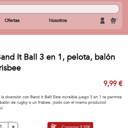
Ofertas
Nosotros
nd It Ball 3 en 1, pelota, balón
risbee
9,99 €
 la diversión con Band It Ball! Este increíble juego 3 en 1 te permite
 balón de rugby o un frisbee. ¡todo con el mismo producto!
l.
+
Comprar
9,99€