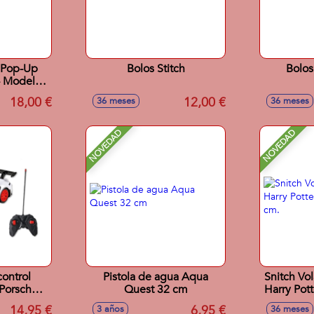
 Pop-Up
Bolos Stitch
Bolos
- Modelos
s
18,00 €
12,00 €
36 meses
36 meses
NOVEDAD
NOVEDAD
ontrol
Pistola de agua Aqua
Snitch Vo
 Porsche
Quest 32 cm
Harry Pott
in escala
14,95 €
6,95 €
3 años
36 meses