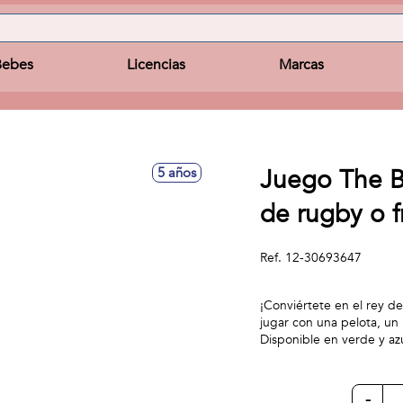
Bebes
Licencias
Marcas
Juego The Ba
5 años
de rugby o f
Ref.
12-30693647
¡Conviértete en el rey de
jugar con una pelota, un
Disponible en verde y azu
-