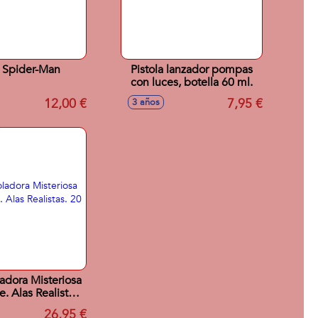
 Spider-Man
Pistola lanzador pompas
con luces, botella 60 ml.
12,00 €
7,95 €
3 años
ladora Misteriosa
e. Alas Realistas.
20 cm.
26,95 €