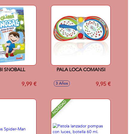
BI SNOBALL
PALA LOCA COMANSI
9,99 €
9,95 €
3 Años
NOVEDAD