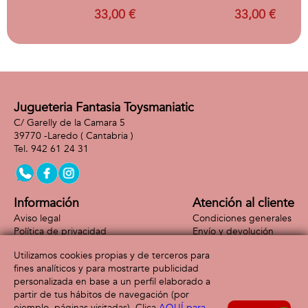
PASACINTAS
PASACINTAS
33,00 €
33,00 €
BLANCO/V.MENTA
BLANCO/GRIS 1M
0M
Jugueteria Fantasia Toysmaniatic
C/ Garelly de la Camara 5
39770 -
Laredo
( Cantabria )
942 61 24 31
Información
Atención al cliente
Aviso legal
Condiciones generales
Política de privacidad
Envío y devolución
Política de cookies
Contacto
Utilizamos cookies propias y de terceros para
Formas de pago
fines analíticos y para mostrarte publicidad
personalizada en base a un perfil elaborado a
partir de tus hábitos de navegación (por
ejemplo, páginas visitadas). Clica
AQUÍ para