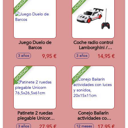
NOVEDAD
NOVEDAD
Juego Duelo de
Coche radio control
Barcos
Lamborghini /
Porsche 911 /
9,95 €
14,95 €
3 años
3 años
Aston Martin escala
1:24 - Modelos
surtidos
NOVEDAD
NOVEDAD
Patinete 2 ruedas
Conejo Bailarín
plegable Unicorn
actividades con
76,5x26,5x61cm
luces y sonidos,
27,95 €
17,95 €
3 años
12 meses