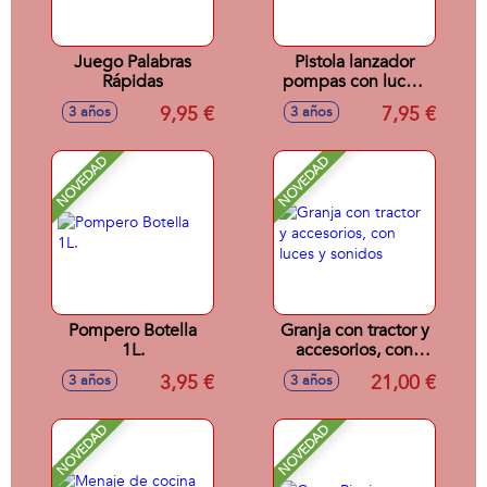
Juego Palabras
Pistola lanzador
Rápidas
pompas con luces,
botella 60 ml.
9,95 €
7,95 €
3 años
3 años
NOVEDAD
NOVEDAD
Pompero Botella
Granja con tractor y
1L.
accesorios, con
luces y sonidos
3,95 €
21,00 €
3 años
3 años
NOVEDAD
NOVEDAD