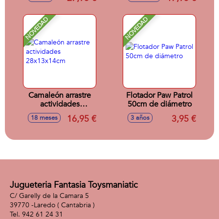
20x15x11cm
NOVEDAD
NOVEDAD
Camaleón arrastre
Flotador Paw Patrol
actividades
50cm de diámetro
28x13x14cm
16,95 €
3,95 €
18 meses
3 años
Jugueteria Fantasia Toysmaniatic
C/ Garelly de la Camara 5
39770 -
Laredo
( Cantabria )
942 61 24 31