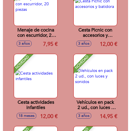
Menaje de cocina
Cesta Picnic con
con escurridor, 20
accesorios y
piezas
batidora
7,95 €
12,00 €
3 años
3 años
NOVEDAD
NOVEDAD
Cesta actividades
Vehículos en pack
infantiles
2 ud., con luces y
sonidos
12,00 €
14,95 €
18 meses
3 años