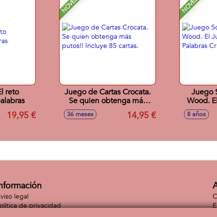
NOVEDAD
NOVEDAD
l reto
Juego de Cartas Crocata.
Juego 
palabras
Se quien obtenga más
Wood. El
putos!! Incluye 85 cartas.
De Pala
19,95 €
14,95 €
36 meses
8 años
nformación
A
viso legal
C
olítica de privacidad
E
olítica de cookies
C