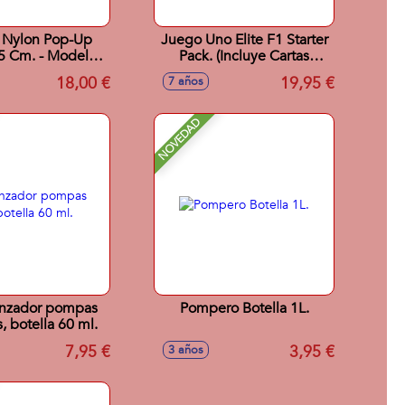
 Nylon Pop-Up
Juego Uno Elite F1 Starter
5 Cm. - Modelos
Pack. (Incluye Cartas
surtidos
Metalizadas,Exclusivas y 4
18,00 €
19,95 €
7 años
Booster)
NOVEDAD
lanzador pompas
Pompero Botella 1L.
, botella 60 ml.
7,95 €
3,95 €
3 años