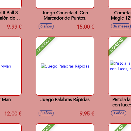
It Ball 3
Juego Conecta 4. Con
Cometa
balón de
Marcador de Puntos.
Magic 12
sbee
9,99 €
15,00 €
6 años
36 meses
NOVEDAD
NOVEDAD
r-Man
Juego Palabras Rápidas
Pistola 
con luces
12,00 €
9,95 €
3 años
3 años