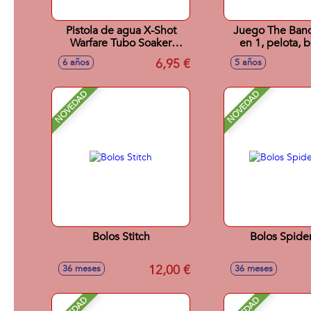
Pistola de agua X-Shot
Juego The Band 
Warfare Tubo Soaker
en 1, pelota, 
Open pequeña
rugby o fri
6,95 €
6 años
5 años
NOVEDAD
NOVEDAD
Bolos Stitch
Bolos Spide
12,00 €
36 meses
36 meses