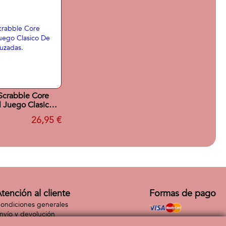
Scrabble Core
 Juego Clasico
bras Cruzadas.
26,95 €
tención al cliente
Formas de pago
ondiciones generales
nvío y devolución
ontacto