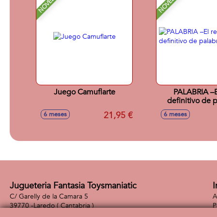
NOVEDAD
NOVEDAD
Juego Camuflarte
PALABRIA –E
definitivo de 
21,95 €
6 meses
6 meses
Jugueteria Fantasia Toysmaniatic
I
C/ Garelly de la Camara 5
A
39770 -
Laredo
( Cantabria )
P
942 61 24 31
P