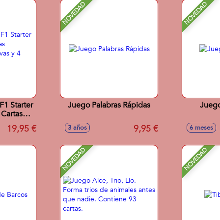
NOVEDAD
NOVEDAD
F1 Starter
Juego Palabras Rápidas
Juego
 Cartas
usivas y 4
19,95 €
9,95 €
3 años
6 meses
)
NOVEDAD
NOVEDAD