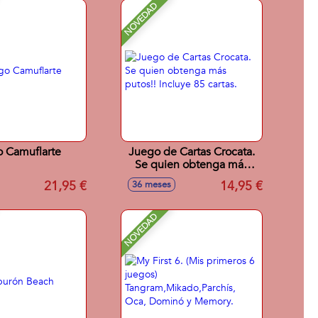
NOVEDAD
 Camuflarte
Juego de Cartas Crocata.
Se quien obtenga más
putos!! Incluye 85 cartas.
21,95 €
14,95 €
36 meses
NOVEDAD