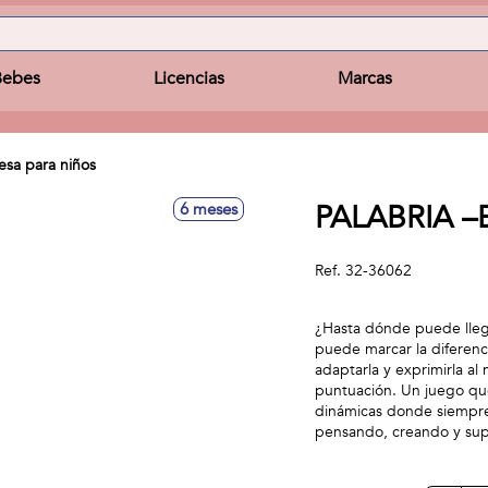
Bebes
Licencias
Marcas
sa para niños
PALABRIA –El
6 meses
Ref.
32-36062
¿Hasta dónde puede llega
puede marcar la diferenci
adaptarla y exprimirla a
puntuación. Un juego que
dinámicas donde siempre
pensando, creando y su