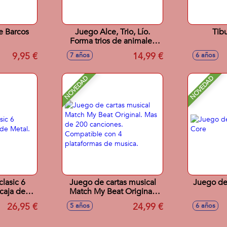
e Barcos
Juego Alce, Trio, Lío.
Tib
Forma trios de animales
antes que nadie. Contiene
9,95 €
14,99 €
7 años
6 años
93 cartas.
NOVEDAD
NOVEDAD
lasic 6
Juego de cartas musical
Juego d
caja de
Match My Beat Original.
Mas de 200 canciones.
26,95 €
24,99 €
5 años
6 años
Compatible con 4
plataformas de musica.