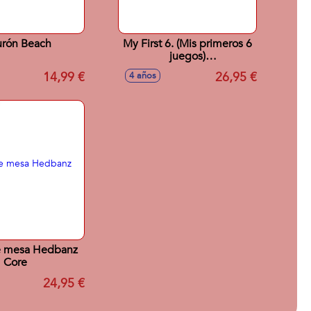
urón Beach
My First 6. (Mis primeros 6
juegos)
Tangram,Mikado,Parchís,
14,99 €
26,95 €
4 años
Oca, Dominó y Memory.
e mesa Hedbanz
Core
24,95 €