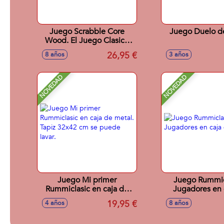
Juego Scrabble Core
Juego Duelo d
Wood. El Juego Clasico
De Palabras Cruzadas.
26,95 €
8 años
3 años
NOVEDAD
NOVEDAD
Juego Mi primer
Juego Rummic
Rummiclasic en caja de
Jugadores en 
metal. Tapiz 32x42 cm se
Metal.
19,95 €
4 años
8 años
puede lavar.