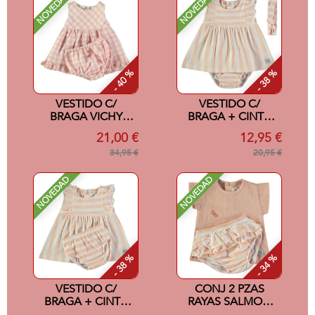
NOVEDAD
NOVEDAD
- 40 %
- 38 %
VESTIDO C/
VESTIDO C/
BRAGA VICHY
BRAGA + CINTA
ROSA 6M
SALMON 24M
21,00 €
12,95 €
34,95 €
20,95 €
NOVEDAD
NOVEDAD
- 38 %
- 34 %
VESTIDO C/
CONJ 2 PZAS
BRAGA + CINTA
RAYAS SALMON
SALMON 12M
3M