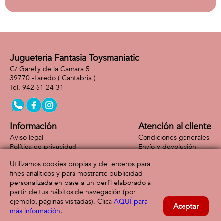
Jugueteria Fantasia Toysmaniatic
C/ Garelly de la Camara 5
39770 -
Laredo
( Cantabria )
942 61 24 31
Información
Atención al cliente
Aviso legal
Condiciones generales
Política de privacidad
Envío y devolución
Política de cookies
Contacto
Utilizamos cookies propias y de terceros para
Formas de pago
fines analíticos y para mostrarte publicidad
personalizada en base a un perfil elaborado a
partir de tus hábitos de navegación (por
ejemplo, páginas visitadas). Clica
AQUÍ para
Aceptar
más información
.