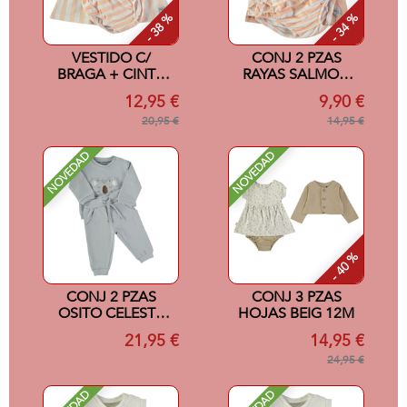
- 38 %
- 34 %
VESTIDO C/
CONJ 2 PZAS
BRAGA + CINTA
RAYAS SALMON
SALMON 12M
3M
12,95 €
9,90 €
20,95 €
14,95 €
NOVEDAD
NOVEDAD
- 40 %
CONJ 2 PZAS
CONJ 3 PZAS
OSITO CELESTE
HOJAS BEIG 12M
18M
21,95 €
14,95 €
24,95 €