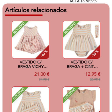
TALLA 18 MESES
Artículos relacionados
NOVEDAD
NOVEDAD
- 40 %
- 38 %
VESTIDO C/
VESTIDO C/
BRAGA VICHY
BRAGA + CINTA
ROSA 6M
SALMON 24M
21,00 €
12,95 €
34,95 €
20,95 €
NOVEDAD
NOVEDAD