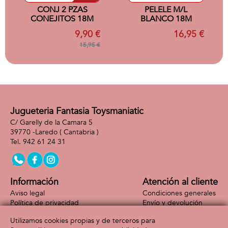
CONJ 2 PZAS
PELELE M/L
CONEJITOS 18M
BLANCO 18M
9,90 €
16,95 €
15,95 €
Jugueteria Fantasia Toysmaniatic
C/ Garelly de la Camara 5
39770 -
Laredo
( Cantabria )
942 61 24 31
Información
Atención al cliente
Aviso legal
Condiciones generales
Política de privacidad
Envío y devolución
Política de cookies
Contacto
Utilizamos cookies propias y de terceros para
Formas de pago