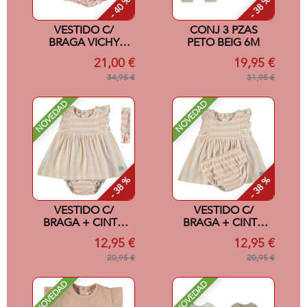
- 40 %
- 38 %
VESTIDO C/
CONJ 3 PZAS
BRAGA VICHY
PETO BEIG 6M
ROSA 6M
21,00 €
19,95 €
34,95 €
31,95 €
NOVEDAD
NOVEDAD
- 38 %
- 38 %
VESTIDO C/
VESTIDO C/
BRAGA + CINTA
BRAGA + CINTA
SALMON 24M
SALMON 12M
12,95 €
12,95 €
20,95 €
20,95 €
NOVEDAD
NOVEDAD