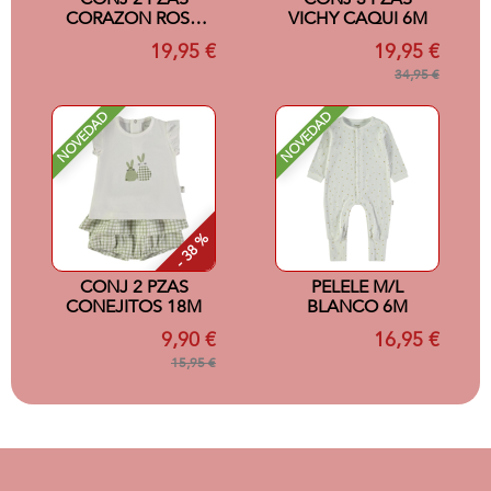
CORAZON ROSA
VICHY CAQUI 6M
12M
19,95 €
19,95 €
34,95 €
NOVEDAD
NOVEDAD
- 38 %
CONJ 2 PZAS
PELELE M/L
CONEJITOS 18M
BLANCO 6M
9,90 €
16,95 €
15,95 €