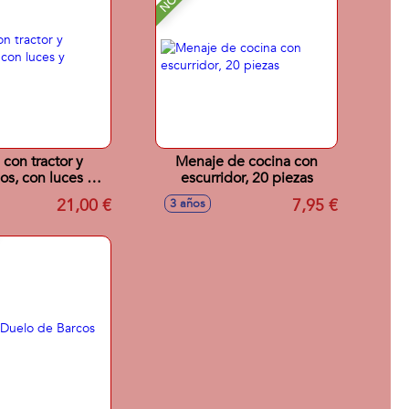
 con tractor y
Menaje de cocina con
os, con luces y
escurridor, 20 piezas
sonidos
21,00 €
7,95 €
3 años