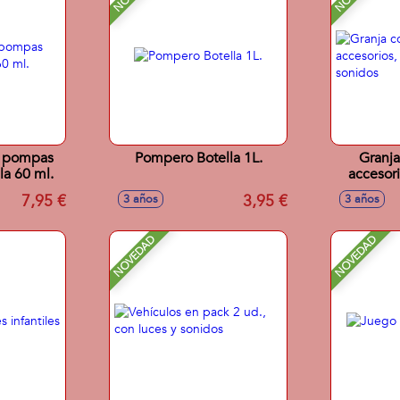
or pompas
Pompero Botella 1L.
Granja
la 60 ml.
accesori
7,95 €
3,95 €
3 años
3 años
NOVEDAD
NOVEDAD