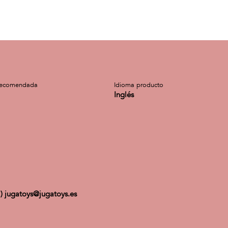
recomendada
Idioma producto
Inglés
 ) jugatoys@jugatoys.es