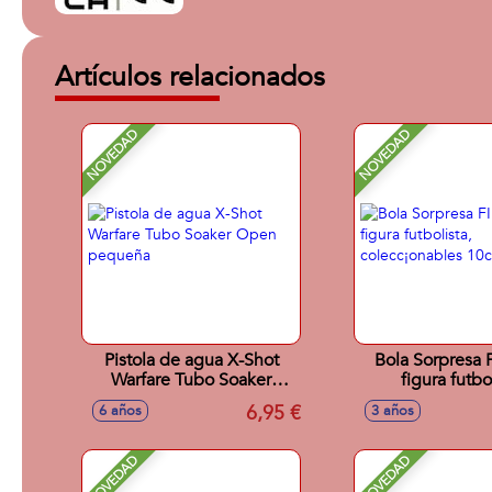
Artículos relacionados
NOVEDAD
NOVEDAD
Pistola de agua X-Shot
Bola Sorpresa 
Warfare Tubo Soaker
figura futbol
Open pequeña
colecc¡onabl
6,95 €
6 años
3 años
NOVEDAD
NOVEDAD