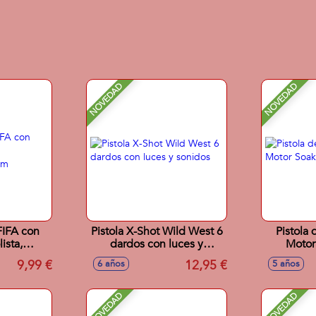
NOVEDAD
NOVEDAD
FIFA con
Pistola X-Shot Wild West 6
Pistola
ista,
dardos con luces y
Motor
es 10cm
sonidos
9,99 €
12,95 €
6 años
5 años
NOVEDAD
NOVEDAD