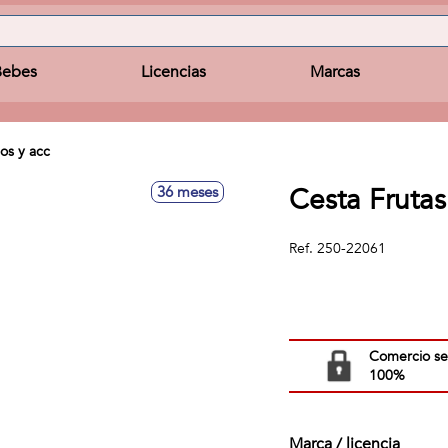
Bebes
Licencias
Marcas
os y acc
Cesta Fruta
36 meses
Ref.
250-22061
Comercio s
100%
Marca / licencia