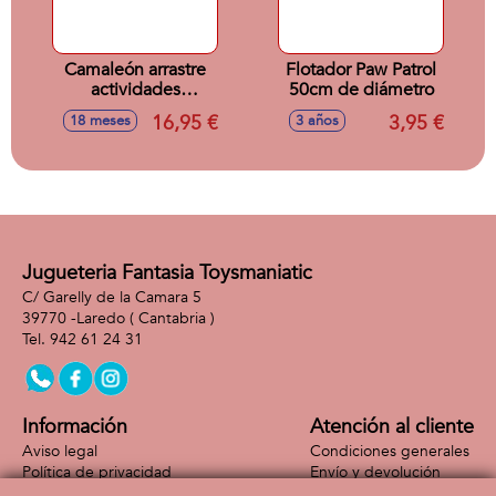
Camaleón arrastre
Flotador Paw Patrol
actividades
50cm de diámetro
28x13x14cm
16,95 €
3,95 €
18 meses
3 años
Jugueteria Fantasia Toysmaniatic
C/ Garelly de la Camara 5
39770 -
Laredo
( Cantabria )
942 61 24 31
Información
Atención al cliente
Aviso legal
Condiciones generales
Política de privacidad
Envío y devolución
Política de cookies
Contacto