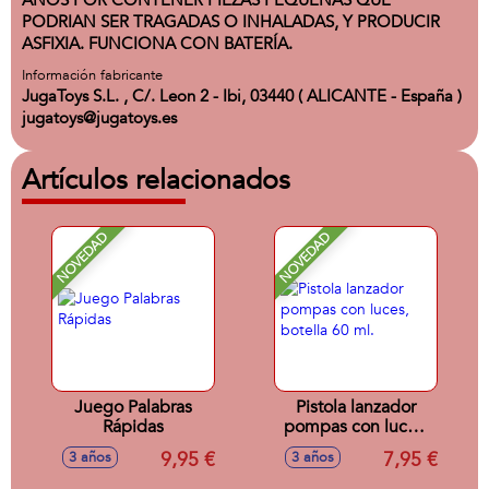
AÑOS POR CONTENER PIEZAS PEQUEÑAS QUE
PODRIAN SER TRAGADAS O INHALADAS, Y PRODUCIR
ASFIXIA. FUNCIONA CON BATERÍA.
Información fabricante
JugaToys S.L. , C/. Leon 2 - Ibi, 03440 ( ALICANTE - España )
jugatoys@jugatoys.es
Artículos relacionados
NOVEDAD
NOVEDAD
Juego Palabras
Pistola lanzador
Rápidas
pompas con luces,
botella 60 ml.
9,95 €
7,95 €
3 años
3 años