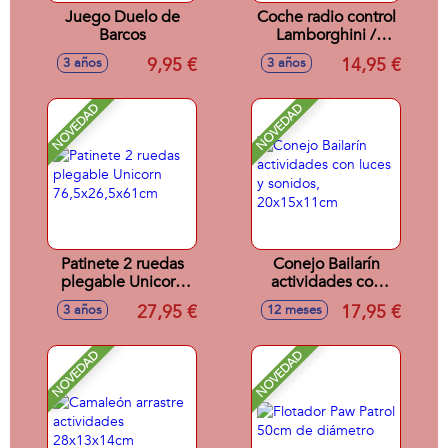
Juego Duelo de
Coche radio control
Barcos
Lamborghini /
Porsche 911 /
9,95 €
14,95 €
3 años
3 años
Aston Martin escala
1:24 - Modelos
surtidos
NOVEDAD
NOVEDAD
Patinete 2 ruedas
Conejo Bailarín
plegable Unicorn
actividades con
76,5x26,5x61cm
luces y sonidos,
27,95 €
17,95 €
3 años
12 meses
20x15x11cm
NOVEDAD
NOVEDAD