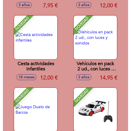
piezas
batidora
7,95 €
12,00 €
3 años
3 años
NOVEDAD
NOVEDAD
Cesta actividades
Vehículos en pack
infantiles
2 ud., con luces y
sonidos
12,00 €
14,95 €
18 meses
3 años
NOVEDAD
NOVEDAD