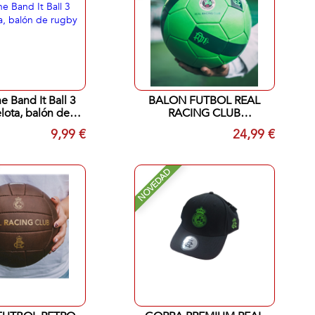
 Band It Ball 3
BALON FUTBOL REAL
elota, balón de
RACING CLUB
y o frisbee
SANTANDER VERDE
9,99 €
24,99 €
NOVEDAD