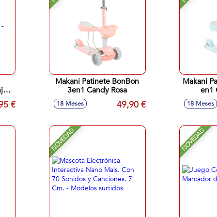
Makani Patinete BonBon
Makani Pa
a. -
3en1 Candy Rosa
en1 
95 €
49,90 €
18 Meses
18 Meses
NOVEDAD
NOVEDAD