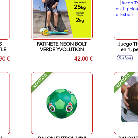
S
PATINETE NEON BOLT
Juego The
TLE
VERDE YVOLUTION
en 1, p
rugb
90 €
42,00 €
5 años
NOVEDAD
NOVEDAD