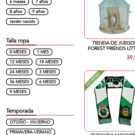
6 meses
7 años
8 años
9 años
recién nacido
Talla ropa
TIENDA DE JUEGO
FOREST FRIENDS LIT
0 MESES
1 MES
39,
12 MESES
18 MESES
24 MESES
3 MESES
NOVEDAD
36 MESES
6 MESES
9 MESES
Temporada
OTOÑO - INVIERNO
PRIMAVERA-VERANO