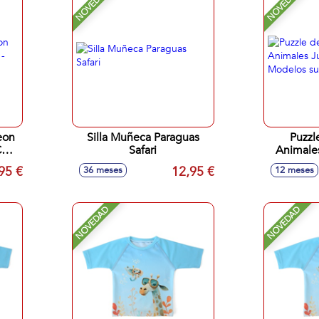
NOVEDAD
NOVEDAD
eon
Silla Muñeca Paraguas
Puzzl
Cm -
Safari
Animale
cm - Mo
95 €
12,95 €
36 meses
12 meses
NOVEDAD
NOVEDAD