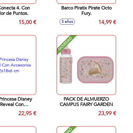
onecta 4. Con
Barco Piratix Pirate Octo
or de Puntos.
Fury.
15,00 €
14,99 €
3 años
NOVEDAD
rincesa Disney
PACK DE ALMUERZO
 Reveal Con
CAMPUS FAIRY GARDEN
cesorios
22,95 €
23,99 €
sa.32x18x6 cm