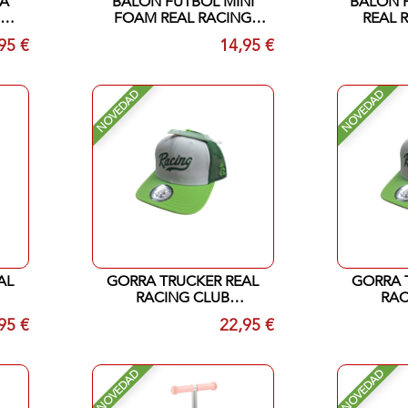
A
BALON FUTBOL MINI
BALON 
NG
FOAM REAL RACING
REAL 
CLUB SANTANDER
SA
95 €
14,95 €
NOVEDAD
NOVEDAD
AL
GORRA TRUCKER REAL
GORRA 
RACING CLUB
RAC
OR
SANTANDER BICOLOR
SANTAN
95 €
22,95 €
LEYENDA ADULTO
LEYEN
NOVEDAD
NOVEDAD