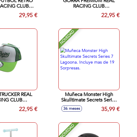
FUTBOL RETRO
GORRA PREMIUM REAL
RACING CLUB
RACING CLUB
NTANDER
SANTANDER NEGRO
29,95 €
22,95 €
ADULTO
NOVEDAD
TRUCKER REAL
Muñeca Monster High
ING CLUB
Skulltimate Secrets Series
DER BICOLOR
7 Lagoona. Incluye mas de
22,95 €
35,99 €
36 meses
DA INFANTIL
19 Sorpresas.
NOVEDAD