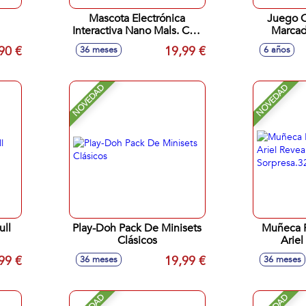
Mascota Electrónica
Juego C
Interactiva Nano Mals. Con
Marcad
70 Sonidos y Canciones. 7
90 €
19,99 €
36 meses
6 años
Cm. - Modelos surtidos
NOVEDAD
NOVEDAD
ull
Play-Doh Pack De Minisets
Muñeca P
Clásicos
Ariel
Ac
99 €
19,99 €
36 meses
36 meses
Sorpre