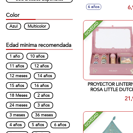
Open pequeña
6,
6 años
Color
NOVEDAD
Azul
Multicolor
Edad minima recomendada
1 año
10 años
11 años
12 años
12 meses
14 años
PROYECTOR LINTER
15 años
16 años
ROSA LITTLE DUTC
18 Meses
2 años
21,
24 meses
3 años
NOVEDAD
3 meses
36 meses
4 años
5 años
6 años