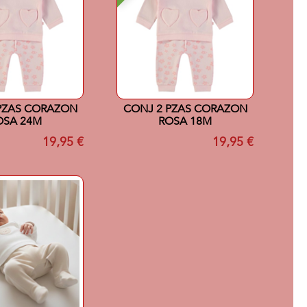
PZAS CORAZON
CONJ 2 PZAS CORAZON
OSA 24M
ROSA 18M
19,95 €
19,95 €