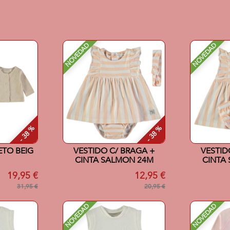
NOVEDAD
NOVEDAD
- 38 %
- 38 %
ETO BEIG
VESTIDO C/ BRAGA +
VESTID
CINTA SALMON 24M
CINTA
19,95 €
12,95 €
31,95 €
20,95 €
NOVEDAD
NOVEDAD