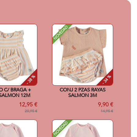
NOVEDAD
- 38 %
- 34 %
O C/ BRAGA +
CONJ 2 PZAS RAYAS
 SALMON 12M
SALMON 3M
12,95 €
9,90 €
20,95 €
14,95 €
NOVEDAD