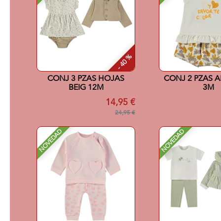
- 40 %
CONJ 3 PZAS HOJAS
CONJ 2 PZAS 
BEIG 12M
3M
14,95 €
24,95 €
NOVEDAD
NOVEDAD