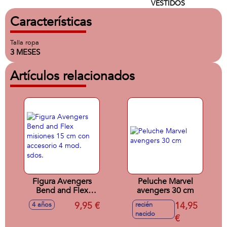
VESTIDOS
Características
Talla ropa
3 MESES
Artículos relacionados
Figura Avengers
Peluche Marvel
Bend and Flex
avengers 30 cm
misiones 15 cm
9,95 €
14,95
4 años
recién
con accesorio 4
nacido
mod. sdos.
€