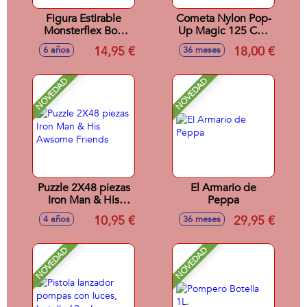
Figura Estirable
Cometa Nylon Pop-
Monsterflex Bob
Up Magic 125 Cm.
Esponja. - Modelos
- Modelos surtidos
14,95 €
18,00 €
6 años
36 meses
surtidos
NOVEDAD
NOVEDAD
Puzzle 2X48 piezas
El Armario de
Iron Man & His
Peppa
Awsome Friends
10,95 €
29,95 €
4 años
36 meses
NOVEDAD
NOVEDAD