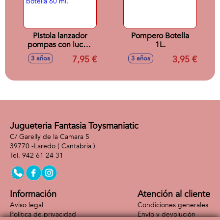
Pistola lanzador
Pompero Botella
pompas con luces,
1L.
botella 60 ml.
7,95 €
3,95 €
3 años
3 años
Jugueteria Fantasia Toysmaniatic
C/ Garelly de la Camara 5
39770 -
Laredo
( Cantabria )
942 61 24 31
Información
Atención al cliente
Aviso legal
Condiciones generales
Política de privacidad
Envío y devolución