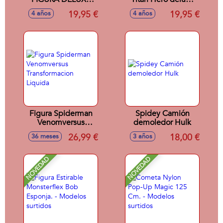
VENOM
Hulk 30 cm
19,95 €
19,95 €
4 años
4 años
Figura Spiderman
Spidey Camión
Venomversus
demoledor Hulk
Transformacion
26,99 €
18,00 €
36 meses
3 años
Liquida
NOVEDAD
NOVEDAD