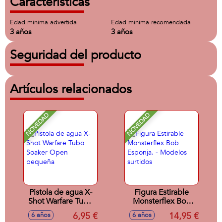
Características
Edad minima advertida
Edad minima recomendada
3 años
3 años
Seguridad del producto
Artículos relacionados
NOVEDAD
NOVEDAD
Pistola de agua X-
Figura Estirable
Shot Warfare Tubo
Monsterflex Bob
Soaker Open
Esponja. - Modelos
6,95 €
14,95 €
6 años
6 años
pequeña
surtidos