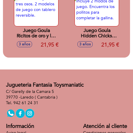
Juego Goula
Juego Goula
Ricitos de oro y los
Hidden Chicks.
tres osos. 2
Incluye 2 modos de
21,95 €
21,95 €
3 años
3 años
modelos de juego
juego. Encuentra
con tablero
los pollitos para
reversible.
completar la
gallina.
Jugueteria Fantasia Toysmaniatic
C/ Garelly de la Camara 5
39770 -
Laredo
( Cantabria )
942 61 24 31
Información
Atención al cliente
Aviso legal
Condiciones generales