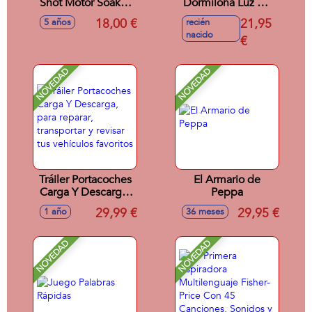
Shot Motor Soaker
Dormilona Luz De
Zuru
Noche, con luz y
18,00 €
21,95
5 años
recién
melodias relajantes
nacido
€
NOVEDAD
NOVEDAD
Tráiler Portacoches
El Armario de
Carga Y Descarga,
Peppa
para reparar,
29,99 €
29,95 €
1 año
36 meses
transportar y revisar
tus vehículos
favoritos
NOVEDAD
NOVEDAD