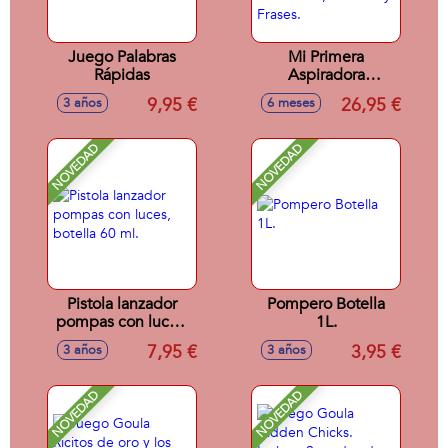
Juego Palabras
Mi Primera
Rápidas
Aspiradora
Multilenguaje
9,95 €
26,95 €
3 años
6 meses
Fisher-Price Con 45
Canciones, Sonidos
y Frases.
NOVEDAD
NOVEDAD
Pistola lanzador
Pompero Botella
pompas con luces,
1L.
botella 60 ml.
7,95 €
3,95 €
3 años
3 años
NOVEDAD
NOVEDAD