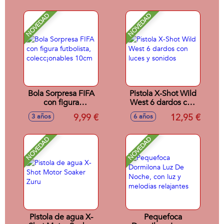
NOVEDAD
NOVEDAD
Bola Sorpresa FIFA
Pistola X-Shot Wild
con figura
West 6 dardos con
futbolista,
luces y sonidos
9,99 €
12,95 €
3 años
6 años
colecc¡onables
10cm
NOVEDAD
NOVEDAD
Pistola de agua X-
Pequefoca