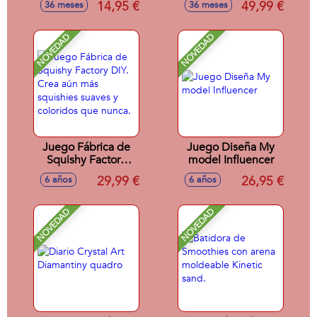
14,95 €
49,99 €
36 meses
36 meses
Accesorios.
NOVEDAD
NOVEDAD
Juego Fábrica de
Juego Diseña My
Squishy Factory
model Influencer
DIY. Crea aún más
29,99 €
26,95 €
6 años
6 años
squishies suaves y
coloridos que
nunca.
NOVEDAD
NOVEDAD