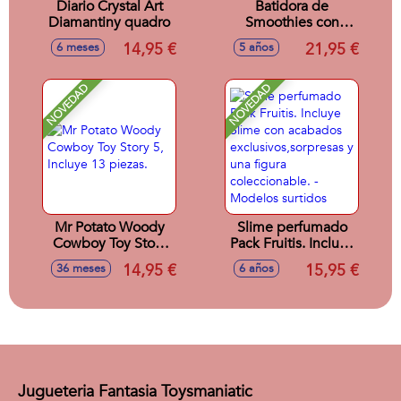
Diario Crystal Art
Batidora de
Diamantiny quadro
Smoothies con
arena moldeable
14,95 €
21,95 €
6 meses
5 años
Kinetic sand.
NOVEDAD
NOVEDAD
Mr Potato Woody
Slime perfumado
Cowboy Toy Story
Pack Fruitis. Incluye
5, Incluye 13
Slime con
14,95 €
15,95 €
36 meses
6 años
piezas.
acabados
exclusivos,sorpresas
y una figura
coleccionable. -
Modelos surtidos
Jugueteria Fantasia Toysmaniatic