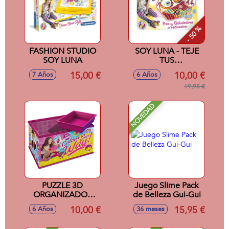
- 50 %
FASHION STUDIO
SOY LUNA - TEJE
SOY LUNA
TUS
CALENTADORES
15,00 €
10,00 €
7 Años
6 Años
19,95 €
NOVEDAD
PUZZLE 3D
Juego Slime Pack
ORGANIZADOR
de Belleza Gui-Gui
SOY LUNA
10,00 €
15,95 €
6 Años
36 meses