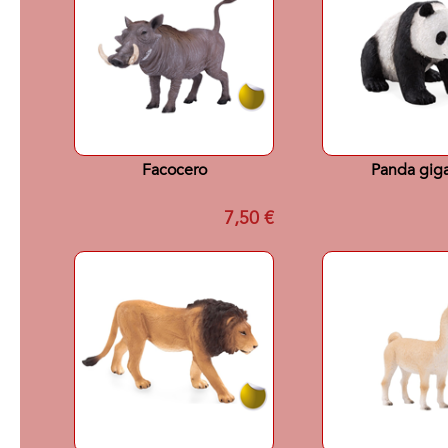
Facocero
Panda gig
7,50 €