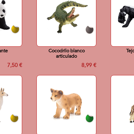
ante
Cocodrilo blanco
Tej
articulado
7,50 €
8,99 €