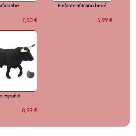
rafa bebé
Elefante africano bebé
7,50 €
5,99 €
o español
8,99 €