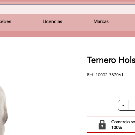
Bebes
Licencias
Marcas
Ternero Hols
Ref.
10002-387061
-
Comercio s
100%