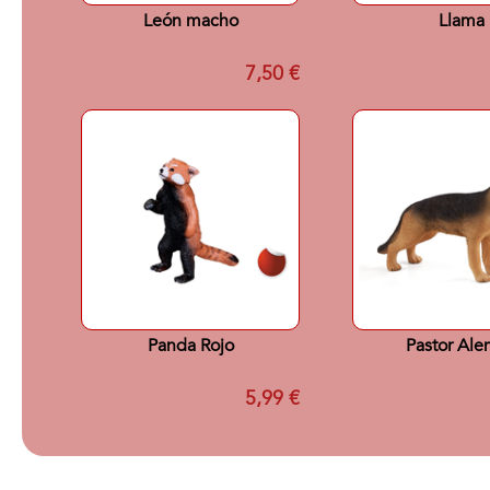
León macho
Llama
7,50 €
Panda Rojo
Pastor Al
5,99 €