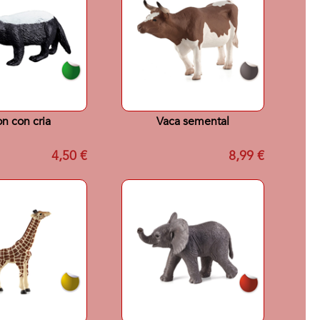
on con cria
Vaca semental
4,50 €
8,99 €