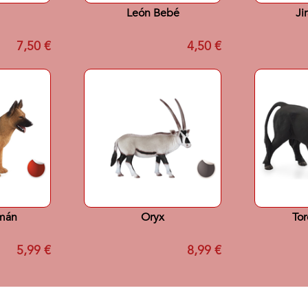
León Bebé
Ji
7,50 €
4,50 €
emán
Oryx
Tor
5,99 €
8,99 €