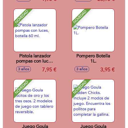
Fisher-Price Con 45
Canciones, Sonidos
y Frases.
NOVEDAD
NOVEDAD
Pistola lanzador
Pompero Botella
pompas con luces,
1L.
botella 60 ml.
7,95 €
3,95 €
3 años
3 años
NOVEDAD
NOVEDAD
Juego Goula
Juego Goula