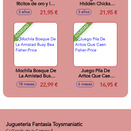
Ricitos de oro y los
Hidden Chicks.
tres osos. 2
Incluye 2 modos de
21,95 €
21,95 €
3 años
3 años
modelos de juego
juego. Encuentra
con tablero
los pollitos para
reversible.
completar la
NOVEDAD
NOVEDAD
gallina.
Mochila Bosque De
Juego Pila De
La Amistad Busy
Aritos Que Caen
Bea Fisher-Price
Fisher-Price
22,99 €
16,95 €
18 meses
6 meses
Jugueteria Fantasia Toysmaniatic
C/ Garelly de la Camara 5