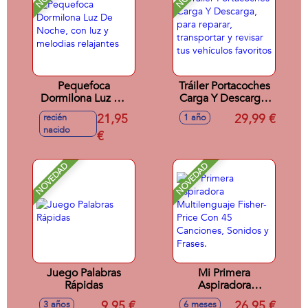
Pequefoca
Tráiler Portacoches
Dormilona Luz De
Carga Y Descarga,
Noche, con luz y
para reparar,
21,95
29,99 €
recién
1 año
melodias relajantes
transportar y revisar
nacido
€
tus vehículos
favoritos
NOVEDAD
NOVEDAD
Juego Palabras
Mi Primera
Rápidas
Aspiradora
Multilenguaje
9,95 €
26,95 €
3 años
6 meses