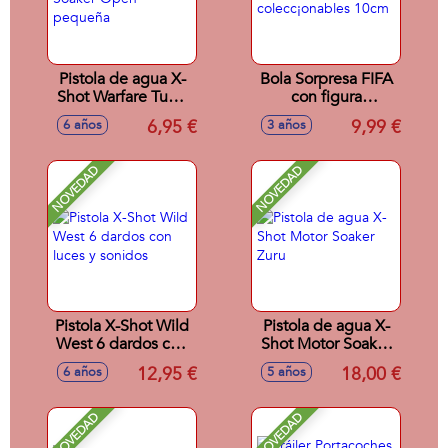
Pistola de agua X-
Bola Sorpresa FIFA
Shot Warfare Tubo
con figura
Soaker Open
futbolista,
6,95 €
9,99 €
6 años
3 años
pequeña
colecc¡onables
10cm
NOVEDAD
NOVEDAD
Pistola X-Shot Wild
Pistola de agua X-
West 6 dardos con
Shot Motor Soaker
luces y sonidos
Zuru
12,95 €
18,00 €
6 años
5 años
NOVEDAD
NOVEDAD