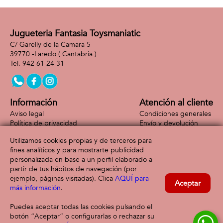
Jugueteria Fantasia Toysmaniatic
C/ Garelly de la Camara 5
39770 -
Laredo
( Cantabria )
942 61 24 31
Información
Atención al cliente
Aviso legal
Condiciones generales
Política de privacidad
Envío y devolución
Política de cookies
Contacto
Utilizamos cookies propias y de terceros para
Formas de pago
fines analíticos y para mostrarte publicidad
personalizada en base a un perfil elaborado a
partir de tus hábitos de navegación (por
ejemplo, páginas visitadas). Clica
AQUÍ para
Aceptar
más información
.
Puedes aceptar todas las cookies pulsando el
botón “Aceptar” o configurarlas o rechazar su