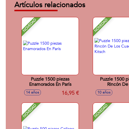
Artículos relacionados
NOVEDAD
NOVEDAD
Puzzle 1500 piezas
Puzzle 1500 pi
Enamorados En París
Rincón De
Cuadernillos 
16,95 €
14 años
10 años
NOVEDAD
NOVEDAD