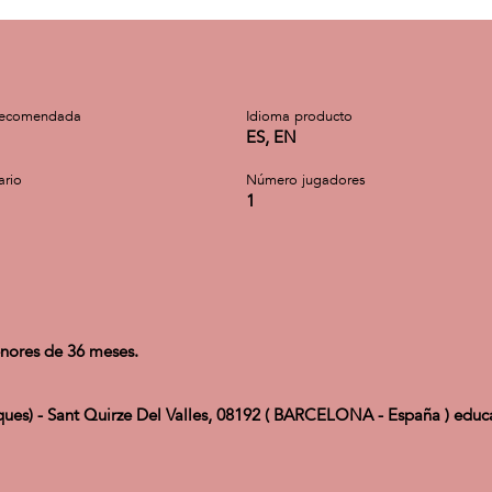
recomendada
Idioma producto
ES, EN
ario
Número jugadores
1
nores de 36 meses.
ues) - Sant Quirze Del Valles, 08192 ( BARCELONA - España ) edu