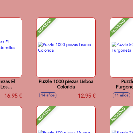
NOVEDAD
NOVEDAD
ezas El
Puzzle 1000 piezas Lisboa
Puzzl
 Los
Colorida
Furgone
Kitsch
16,95 €
12,95 €
14 años
11 años
NOVEDAD
NOVEDAD