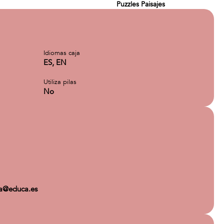
Puzzles Paisajes
Idiomas caja
ES, EN
Utiliza pilas
No
ca@educa.es