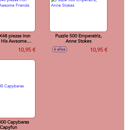
X48 piezas Iron
Puzzle 500 Emperatriz,
 His Awsome
Anne Stokes
Friends
10,95 €
10,95 €
6 años
300 Capybaras
Capyfun