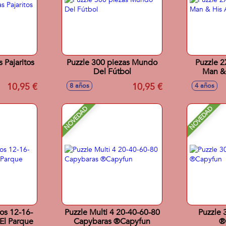
 Pajaritos
Puzzle 300 piezas Mundo
Puzzle 2
Del Fútbol
Man &
10,95 €
10,95 €
8 años
4 años
NOVEDAD
NOVEDAD
os 12-16-
Puzzle Multi 4 20-40-60-80
Puzzle 
El Parque
Capybaras ®Capyfun
®