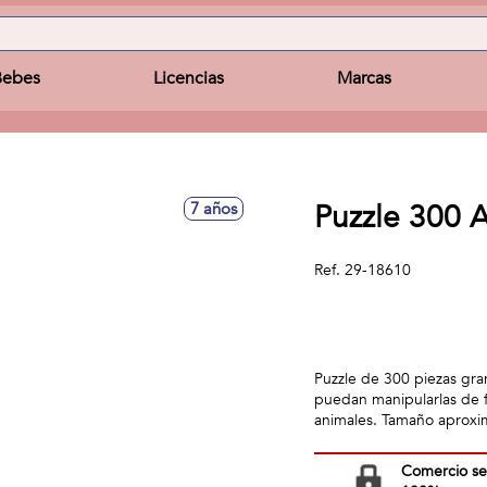
Bebes
Licencias
Marcas
Puzzle 300 
7 años
Ref.
29-18610
Puzzle de 300 piezas gra
puedan manipularlas de f
animales. Tamaño aproxi
Comercio s