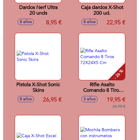
Dardos Nerf Ultra
Caja dardos X-Shot
20 unds
200 ud.
8,95 €
22,95 €
8 años
8 años
- 26 %
Pistola X-Shot Sonic
Rifle Asalto
Skins
Comando 8 Tiros
72X24X5 Cm
26,95 €
19,95 €
8 años
3 años
26,95 €