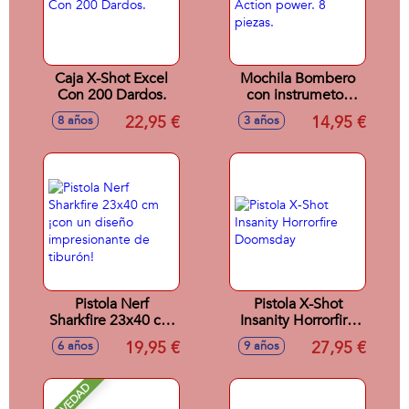
Caja X-Shot Excel
Mochila Bombero
Con 200 Dardos.
con instrumetos
Action power. 8
22,95 €
14,95 €
8 años
3 años
piezas.
Pistola Nerf
Pistola X-Shot
Sharkfire 23x40 cm
Insanity Horrorfire
¡con un diseño
Doomsday
19,95 €
27,95 €
6 años
9 años
impresionante de
tiburón!
NOVEDAD