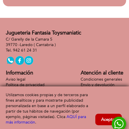
Jugueteria Fantasia Toysmaniatic
C/ Garelly de la Camara 5
39770 -
Laredo
( Cantabria )
942 61 24 31
Información
Atención al cliente
Aviso legal
Condiciones generales
Política de privacidad
Envío y devolución
Política de cookies
Contacto
Utilizamos cookies propias y de terceros para
Formas de pago
fines analíticos y para mostrarte publicidad
personalizada en base a un perfil elaborado a
partir de tus hábitos de navegación (por
ejemplo, páginas visitadas). Clica
AQUÍ para
Aceptar
más información
.