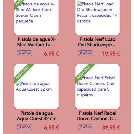
Pistola de agua X-
Pistola Nerf Load
Shot Warfare Tubo
Out Shadowspeed
Soaker Open
Recon , capacidad
6,95 €
19,95 €
6 años
8 años
pequeña
14 dardos
NOVEDAD
NOVEDAD
Pistola de agua
Pistola Nerf Rebel
Aqua Quest 32 cm
Doom Cannon. Con
capacidad para 5
6,95 €
39,95 €
3 años
7 años
disparos.