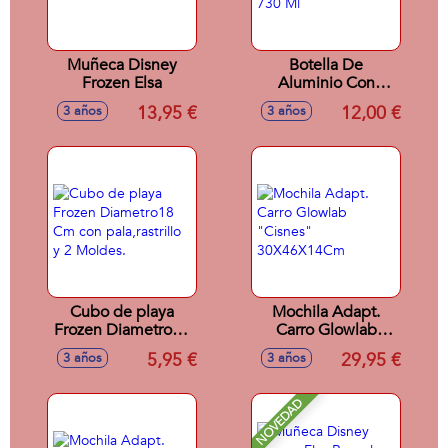
Muñeca Disney
Botella De
Frozen Elsa
Aluminio Con
Correa Frozen
13,95 €
12,00 €
3 años
3 años
Snowy Tale 730 Ml
Cubo de playa
Mochila Adapt.
Frozen Diametro18
Carro Glowlab
Cm con
"Cisnes"
5,95 €
29,95 €
3 años
3 años
pala,rastrillo y 2
30X46X14Cm
Moldes.
NOVEDAD