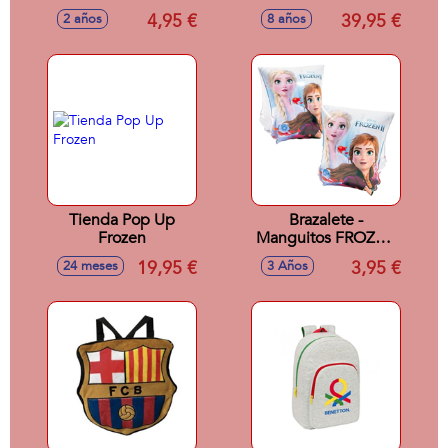
Trooper.31 X 43 X
4,95 €
39,95 €
2 años
8 años
13 Cm.
Tienda Pop Up
Brazalete -
Frozen
Manguitos FROZEN
23X15 CM (3 A 6
19,95 €
3,95 €
24 meses
3 Años
AÑOS)