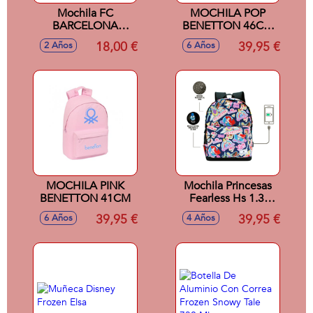
Mochila FC
MOCHILA POP
BARCELONA
BENETTON 46CM
(Negro - Poliéster -
ADAPTABLE
18,00 €
39,95 €
2 Años
6 Años
32x30x9 cm
MOCHILA PINK
Mochila Princesas
BENETTON 41CM
Fearless Hs 1.3,
Multicolor.
39,95 €
39,95 €
6 Años
4 Años