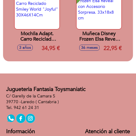
Mochila Adapt.
Muñeca Disney
Carro Reciclado
Frozen Elsa Reveal
Smiley World
con Accesorio
34,95 €
22,95 €
3 años
36 meses
"Joyful"
Sorpresa. 33x18x8
30X46X14Cm
cm
Jugueteria Fantasia Toysmaniatic
C/ Garelly de la Camara 5
39770 -
Laredo
( Cantabria )
942 61 24 31
Información
Atención al cliente