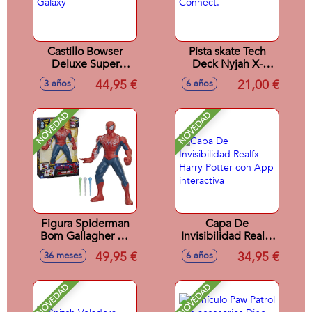
Castillo Bowser
Pista skate Tech
Deluxe Super
Deck Nyjah X-
Mario Galaxy
Connect.
44,95 €
21,00 €
3 años
6 años
NOVEDAD
NOVEDAD
Figura Spiderman
Capa De
Bom Gallagher 30
Invisibilidad Realfx
cm
Harry Potter con
49,95 €
34,95 €
36 meses
6 años
App interactiva
NOVEDAD
NOVEDAD