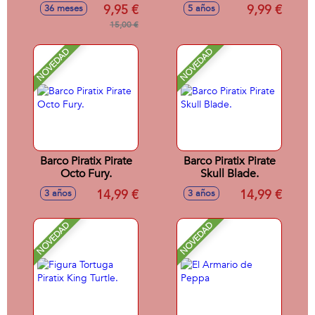
15,5X9X4 Cm
balón de rugby o
9,95 €
9,99 €
36 meses
5 años
frisbee
15,00 €
NOVEDAD
NOVEDAD
Barco Piratix Pirate
Barco Piratix Pirate
Octo Fury.
Skull Blade.
14,99 €
14,99 €
3 años
3 años
NOVEDAD
NOVEDAD