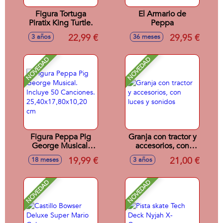
Figura Tortuga
El Armario de
Piratix King Turtle.
Peppa
22,99 €
29,95 €
3 años
36 meses
NOVEDAD
NOVEDAD
Figura Peppa Pig
Granja con tractor y
George Musical.
accesorios, con
Incluye 50
luces y sonidos
19,99 €
21,00 €
18 meses
3 años
Canciones.
25,40x17,80x10,20
cm
NOVEDAD
NOVEDAD