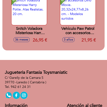
Snitch Voladora
Vehículo Paw Patrol
Misteriosa Harry
con accesorios
Potte. Alas
Dino Movie.
26,95 €
21,95 €
36 meses
3 años
Realistas. 20 cm.
20,32x24,77x8,26
cm. - Modelos
surtidos
Jugueteria Fantasia Toysmaniatic
C/ Garelly de la Camara 5
39770 -
Laredo
( Cantabria )
942 61 24 31
Información
Atención al cliente