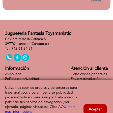
49,90 €
Jugueteria Fantasia Toysmaniatic
C/ Garelly de la Camara 5
39770 -
Laredo
( Cantabria )
942 61 24 31
Información
Atención al cliente
Aviso legal
Condiciones generales
Política de privacidad
Envío y devolución
Política de cookies
Contacto
Utilizamos cookies propias y de terceros para
Formas de pago
fines analíticos y para mostrarte publicidad
personalizada en base a un perfil elaborado a
partir de tus hábitos de navegación (por
ejemplo, páginas visitadas). Clica
AQUÍ para
Aceptar
más información
.