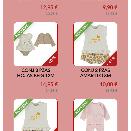
SALMON 12M
3M
12,95 €
9,90 €
20,95 €
14,95 €
NOVEDAD
NOVEDAD
- 40 %
- 41 %
CONJ 3 PZAS
CONJ 2 PZAS
HOJAS BEIG 12M
AMARILLO 3M
14,95 €
10,00 €
24,95 €
16,95 €
NOVEDAD
NOVEDAD