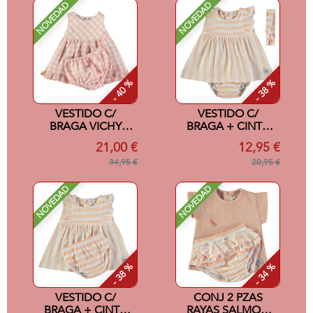
NOVEDAD
NOVEDAD
- 40 %
- 38 %
VESTIDO C/
VESTIDO C/
BRAGA VICHY
BRAGA + CINTA
ROSA 6M
SALMON 24M
21,00 €
12,95 €
34,95 €
20,95 €
NOVEDAD
NOVEDAD
- 38 %
- 34 %
VESTIDO C/
CONJ 2 PZAS
BRAGA + CINTA
RAYAS SALMON