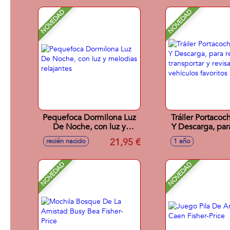
NOVEDAD
NOVEDAD
Pequefoca Dormilona Luz
Tráiler Portacoc
De Noche, con luz y
Y Descarga, para
melodias relajantes
transportar y re
21,95 €
recién nacido
1 año
vehículos fav
NOVEDAD
NOVEDAD