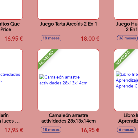
ritos Que
Juego Tarta Arcoíris 2 En 1
Juego Hue
Price
2 En1
16,95 €
18,00 €
18 meses
36 meses
NOVEDAD
NOVEDAD
arín
Camaleón arrastre
Libro 
 luces y
actividades 28x13x14cm
Aprendiz
15x11cm
Ríe Y Ap
17,95 €
16,95 €
18 meses
6 meses