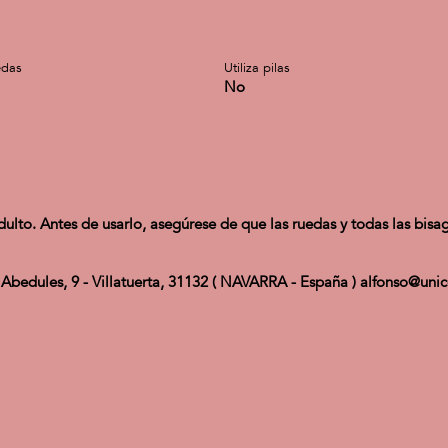
edas
Utiliza pilas
No
ulto. Antes de usarlo, asegúrese de que las ruedas y todas las bisag
edules, 9 - Villatuerta, 31132 ( NAVARRA - España ) alfonso@unic