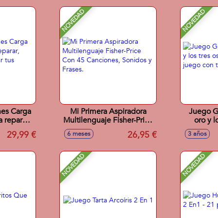
NOVEDAD
NOVEDAD
hes Carga
Mi Primera Aspiradora
Juego Go
 reparar,
Multilenguaje Fisher-Price
oro y l
visar tus
Con 45 Canciones,
modelos
29,99 €
26,95 €
6 meses
3 años
oritos
Sonidos y Frases.
tabler
NOVEDAD
NOVEDAD