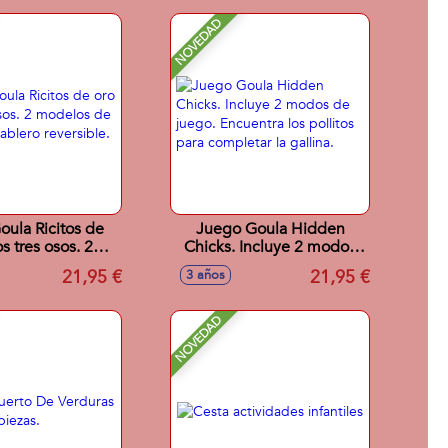
NOVEDAD
ula Ricitos de
Juego Goula Hidden
os tres osos. 2
Chicks. Incluye 2 modos
 de juego con
de juego. Encuentra los
21,95 €
21,95 €
3 años
o reversible.
pollitos para completar la
gallina.
NOVEDAD