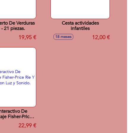
rto De Verduras
Cesta actividades
 - 21 piezas.
infantiles
19,95 €
12,00 €
18 meses
Interactivo De
aje Fisher-Price
rende Con Luz y
22,99 €
Sonido.