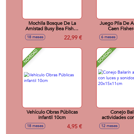
Mochila Bosque De La
Juego Pila De A
Amistad Busy Bea Fisher-
Caen Fisher-
Price
22,99 €
18 meses
6 meses
NOVEDAD
NOVEDAD
Vehículo Obras Públicas
Conejo Bail
infantil 10cm
actividades con
sonidos, 20x
4,95 €
18 meses
12 meses