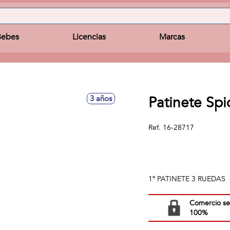
Bebes
Licencias
Marcas
Patinete Sp
3 años
Ref.
16-28717
1º PATINETE 3 RUEDAS 
Comercio s
100%