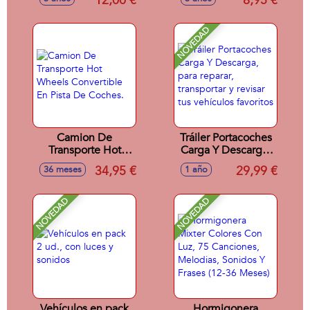
12,00 €
8,95 €
NOVEDAD
Camion De
Tráiler Portacoches
Transporte Hot
Carga Y Descarga,
Wheels Convertible
para reparar,
34,95 €
29,99 €
36 meses
1 año
En Pista De
transportar y revisar
Coches.
tus vehículos
favoritos
NOVEDAD
NOVEDAD
Vehículos en pack
Hormigonera