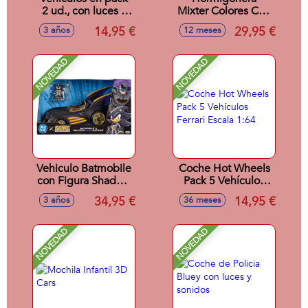
2 ud., con luces y
Mixter Colores Con
sonidos
Luz, 75 Canciones,
14,95 €
29,95 €
3 años
12 meses
Melodias, Sonidos
Y Frases (12-36
Meses)
NOVEDAD
NOVEDAD
Vehiculo Batmobile
Coche Hot Wheels
con Figura Shadow
Pack 5 Vehículos
Sonic como
Ferrari Escala 1:64
34,95 €
14,95 €
3 años
36 meses
Batman 6 Cm
NOVEDAD
NOVEDAD