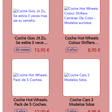
Coche Goo Jit Zu.
Coche Hot Wheels
Se estira 3 veces
Colour Shifters
mas de su tamaño.
Cambian De Color -
13,95 €
8,95 €
36 meses
3 años
Modelos surtidos
Coche Hot Wheels.
Coche Cars 3
Pack de 5 Coches.
Modelos Sdos
3 años
3 años