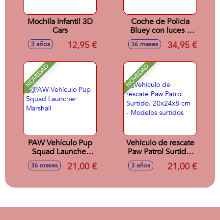
Mochila Infantil 3D
Coche de Policia
Cars
Bluey con luces y
sonidos
12,95 €
34,95 €
3 años
36 meses
NOVEDAD
NOVEDAD
PAW Vehículo Pup
Vehiculo de rescate
Squad Launcher
Paw Patrol Surtido.
Marshall
20x24x8 cm -
21,00 €
21,00 €
36 meses
3 años
Modelos surtidos