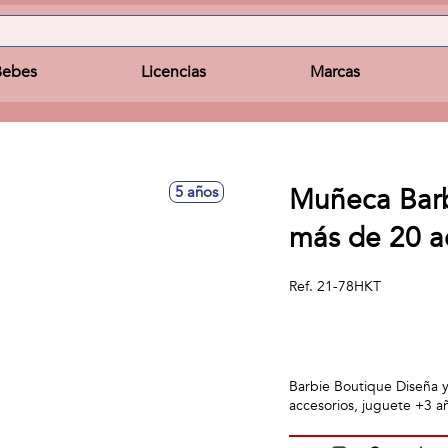
Bebes
Licencias
Marcas
Muñeca Barb
5 años
más de 20 a
Ref.
21-78HKT
Barbie Boutique Diseña 
accesorios, juguete +3 a