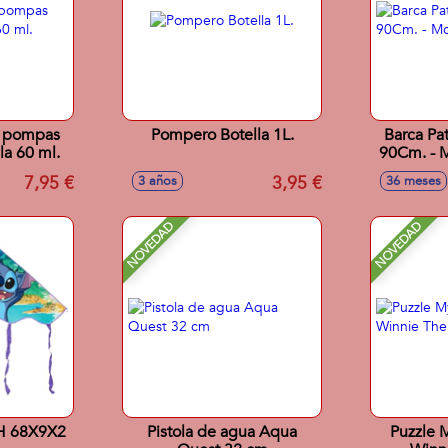
or pompas
Pompero Botella 1L.
Barca Pa
la 60 ml.
90Cm. - M
7,95 €
3,95 €
3 años
36 meses
NOVEDAD
NOVEDAD
H 68X9X2
Pistola de agua Aqua
Puzzle M