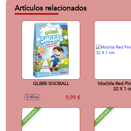
Artículos relacionados
GLIBBI SNOBALL
Mochila Red Pi
32 X 1 
9,99 €
3 Años
NOVEDAD
NOVEDAD