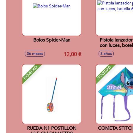
Bolos Spider-Man
Pistola lanzad
con luces, botel
12,00 €
36 meses
3 años
NOVEDAD
NOVEDAD
RUEDA N1 POSTILLON
COMETA STITC