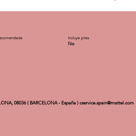
recomendada
Incluye pilas
No
ELONA, 08036 ( BARCELONA - España ) cservice.spain@mattel.com