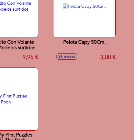
tito Con Volante
Pelota Capy 50Cm.
odelos surtidos
9,95 €
3,00 €
36 meses
y First Puzzles