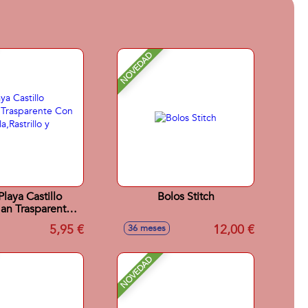
NOVEDAD
laya Castillo
Bolos Stitch
an Trasparente
o, Pala,Rastrillo
5,95 €
12,00 €
36 meses
 Moldes.
NOVEDAD