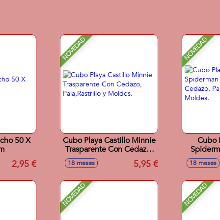
NOVEDAD
NOVEDAD
ncho 50 X
Cubo Playa Castillo Minnie
Cubo P
cm
Trasparente Con Cedazo,
Spiderm
Pala,Rastrillo y Moldes.
Con Cedaz
2,95 €
5,95 €
18 meses
18 meses
y
NOVEDAD
NOVEDAD