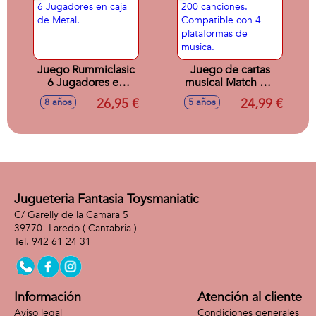
Juego Rummiclasic
Juego de cartas
6 Jugadores en
musical Match My
caja de Metal.
Beat Original. Mas
26,95 €
24,99 €
8 años
5 años
de 200 canciones.
Compatible con 4
plataformas de
musica.
Jugueteria Fantasia Toysmaniatic
C/ Garelly de la Camara 5
39770 -
Laredo
( Cantabria )
942 61 24 31
Información
Atención al cliente
Aviso legal
Condiciones generales