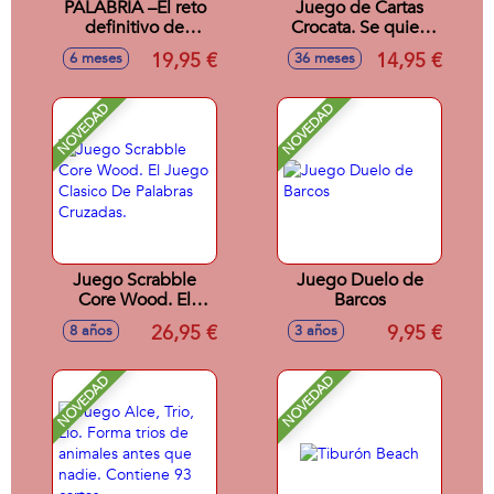
PALABRIA –El reto
Juego de Cartas
definitivo de
Crocata. Se quien
palabras
obtenga más
19,95 €
14,95 €
6 meses
36 meses
putos!! Incluye 85
cartas.
NOVEDAD
NOVEDAD
Juego Scrabble
Juego Duelo de
Core Wood. El
Barcos
Juego Clasico De
26,95 €
9,95 €
8 años
3 años
Palabras Cruzadas.
NOVEDAD
NOVEDAD