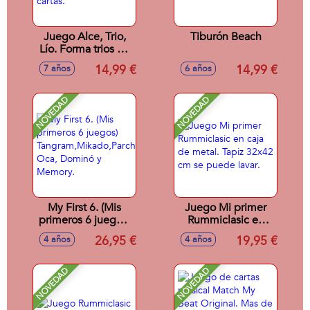
Juego Alce, Trio,
Tiburón Beach
Lío. Forma trios de
animales antes que
14,99 €
14,99 €
7 años
6 años
nadie. Contiene 93
cartas.
NOVEDAD
NOVEDAD
My First 6. (Mis
Juego Mi primer
primeros 6 juegos)
Rummiclasic en
Tangram,Mikado,Parchís,
caja de metal. Tapiz
26,95 €
19,95 €
4 años
4 años
Oca, Dominó y
32x42 cm se
Memory.
puede lavar.
NOVEDAD
NOVEDAD