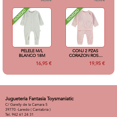
34,95 €
15,95 €
NOVEDAD
NOVEDAD
PELELE M/L
CONJ 2 PZAS
BLANCO 18M
CORAZON ROSA
9M
16,95 €
19,95 €
Jugueteria Fantasia Toysmaniatic
C/ Garelly de la Camara 5
39770 -
Laredo
( Cantabria )
942 61 24 31