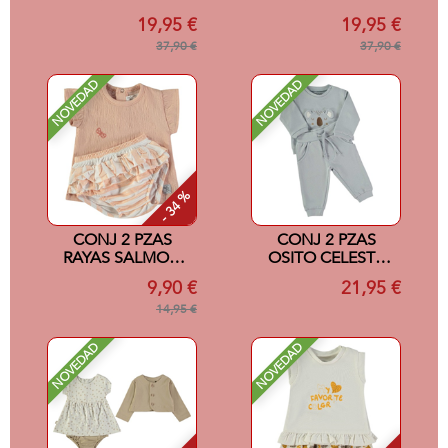
C/VOLANTE
C/VOLANTE
19,95 €
19,95 €
CHARCA 6M ROSA
CHARCA 3M ROSA
37,90 €
37,90 €
NOVEDAD
NOVEDAD
- 34 %
CONJ 2 PZAS
CONJ 2 PZAS
RAYAS SALMON
OSITO CELESTE
3M
18M
9,90 €
21,95 €
14,95 €
NOVEDAD
NOVEDAD