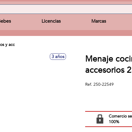
Bebes
Licencias
Marcas
os y acc
Menaje coci
3 años
accesorios 
Ref.
250-22549
Comercio s
100%