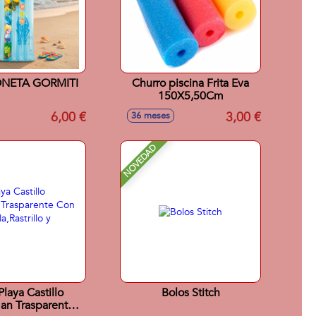
NETA GORMITI
Churro piscina Frita Eva
150X5,50Cm
6,00 €
3,00 €
36 meses
NOVEDAD
laya Castillo
Bolos Stitch
an Trasparente