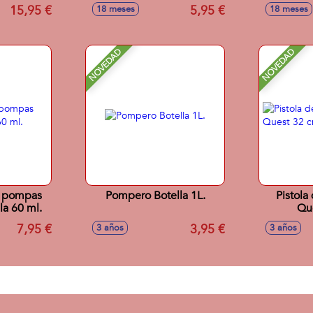
 Rastrillo
Pala,Rastrillo y Moldes.
Con Cedaz
15,95 €
5,95 €
18 meses
18 meses
s
y
NOVEDAD
NOVEDAD
or pompas
Pompero Botella 1L.
Pistola
la 60 ml.
Qu
7,95 €
3,95 €
3 años
3 años