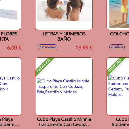
 FLORES
LETRAS Y NUMEROS
COLCHO
NTA
BAÑO
6,00 €
19,99 €
12 meses
6 Años
NOVEDAD
NOVEDAD
 Playa
Cubo Playa Castillo Minnie
Cubo P
Spiderman
Trasparente Con Cedazo,
Spiderm