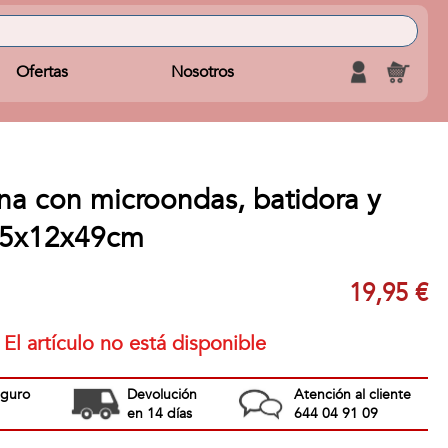
Ofertas
Nosotros
na con microondas, batidora y
25x12x49cm
19,95 €
El artículo no está disponible
eguro
Devolución
Atención al cliente
en 14 días
644 04 91 09