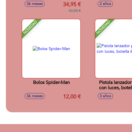
Con Cedazo, Pala,
34,95 €
36 meses
2 años
Y Molde
42,00 €
NOVEDAD
NOVEDAD
Bolos Spider-Man
Pistola lanzad
con luces, botel
12,00 €
36 meses
3 años