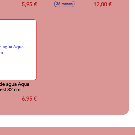
o, Pala,Rastrillo
5,95 €
12,00 €
36 meses
 Moldes.
 de agua Aqua
est 32 cm
6,95 €