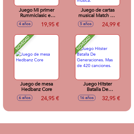
Juego Mi primer
Juego de cartas
Rummiclasic en
musical Match My
caja de metal. Tapiz
Beat Original. Mas
19,95 €
24,99 €
4 años
5 años
32x42 cm se
de 200 canciones.
puede lavar.
Compatible con 4
plataformas de
NOVEDAD
NOVEDAD
musica.
Juego de mesa
Juego Hitster
Hedbanz Core
Batalla De
Generaciones. Mas
24,95 €
32,95 €
6 años
16 años
de 420 canciones.