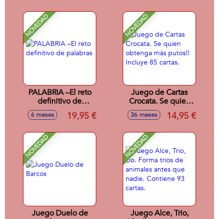
NOVEDAD
NOVEDAD
PALABRIA –El reto
Juego de Cartas
definitivo de
Crocata. Se quien
palabras
obtenga más
19,95 €
14,95 €
6 meses
36 meses
putos!! Incluye 85
cartas.
NOVEDAD
NOVEDAD
Juego Duelo de
Juego Alce, Trio,