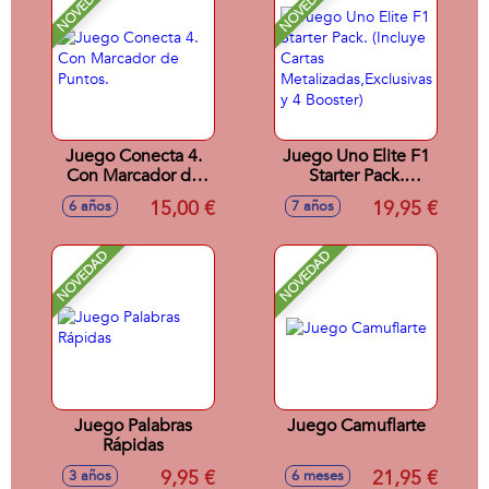
NOVEDAD
NOVEDAD
Juego Conecta 4.
Juego Uno Elite F1
Con Marcador de
Starter Pack.
Puntos.
(Incluye Cartas
15,00 €
19,95 €
6 años
7 años
Metalizadas,Exclusivas
y 4 Booster)
NOVEDAD
NOVEDAD
Juego Palabras
Juego Camuflarte
Rápidas
9,95 €
21,95 €
3 años
6 meses