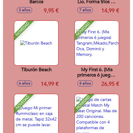
Barcos
Lío. Forma trios de
animales antes que
9,95 €
14,99 €
3 años
7 años
nadie. Contiene 93
cartas.
NOVEDAD
NOVEDAD
Tiburón Beach
My First 6. (Mis
primeros 6 juegos)
Tangram,Mikado,Parchís,
14,99 €
26,95 €
6 años
4 años
Oca, Dominó y
Memory.
NOVEDAD
NOVEDAD