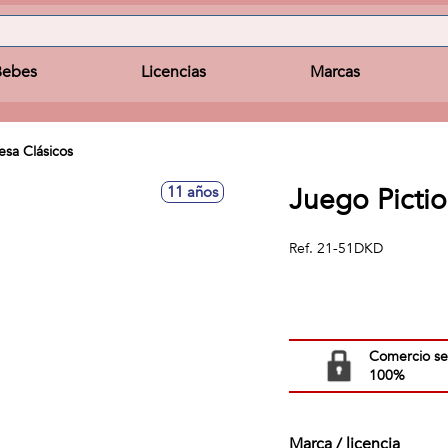
Bebes
Licencias
Marcas
sa Clásicos
Juego Picti
11 años
Ref.
21-51DKD
Comercio s
100%
Marca / licencia