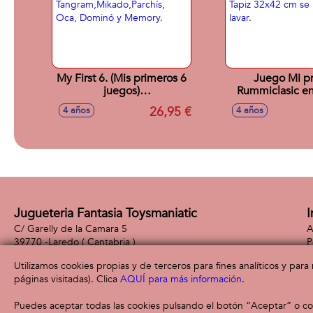
My First 6. (Mis primeros 6
Juego Mi p
juegos)
Rummiclasic en
Tangram,Mikado,Parchís,
metal. Tapiz 32
26,95 €
4 años
4 años
Oca, Dominó y Memory.
puede lav
Jugueteria Fantasia Toysmaniatic
I
C/ Garelly de la Camara 5
A
39770 -
Laredo
( Cantabria )
P
942 61 24 31
P
Utilizamos cookies propias y de terceros para fines analíticos y par
páginas visitadas). Clica
AQUÍ para más información
.
Puedes aceptar todas las cookies pulsando el botón “Aceptar” o con