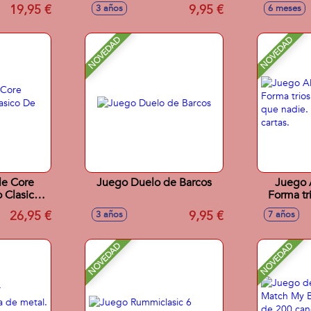
usivas y 4
19,95 €
9,95 €
3 años
6 meses
)
NOVEDAD
NOVEDAD
le Core
Juego Duelo de Barcos
Juego A
 Clasico
Forma tr
ruzadas.
antes que
26,95 €
9,95 €
3 años
7 años
9
NOVEDAD
NOVEDAD