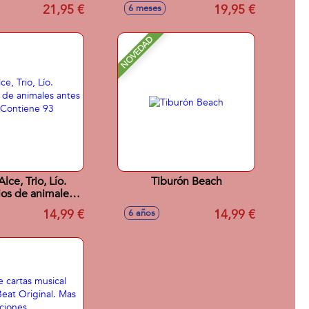
21,95 €
19,95 €
6 meses
NOVEDAD
lce, Trio, Lío.
Tiburón Beach
ios de animales
 nadie. Contiene
14,99 €
14,99 €
6 años
3 cartas.