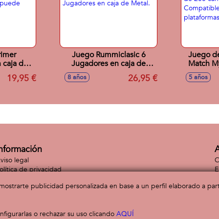
rimer
Juego Rummiclasic 6
Juego de
 caja de
Jugadores en caja de
Match My
x42 cm se
Metal.
Mas de 
19,95 €
26,95 €
8 años
5 años
ar.
Compa
platafor
nformación
A
viso legal
C
olítica de privacidad
E
olítica de cookies
C
a mostrarte publicidad personalizada en base a un perfil elaborado a pa
figurarlas o rechazar su uso clicando
AQUÍ