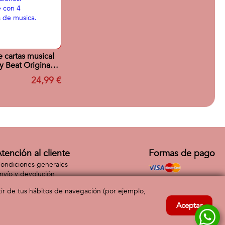
 cartas musical
 Beat Original.
200 canciones.
24,99 €
tible con 4
mas de musica.
tención al cliente
Formas de pago
ondiciones generales
nvío y devolución
ontacto
rtir de tus hábitos de navegación (por ejemplo,
Aceptar