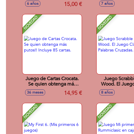
Metalizadas,Excl
15,00 €
6 años
7 años
Booster
NOVEDAD
NOVEDAD
Juego de Cartas Crocata.
Juego Scrabb
Se quien obtenga más
Wood. El Juego
putos!! Incluye 85 cartas.
De Palabras C
14,95 €
36 meses
8 años
NOVEDAD
NOVEDAD