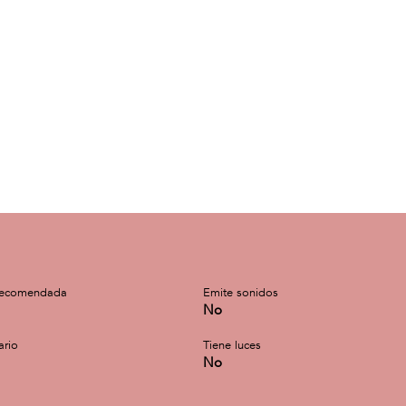
recomendada
Emite sonidos
No
ario
Tiene luces
No