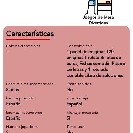
Juegos de Mesa
Divertidos
Características
Colores disponibles
Contenido caja
-
1 panel de enigmas 120
enigmas 1 ruleta Billetes de
euros, Fichas comodín Pizarra
de letras y 1 rotulador
borrable Libro de soluciones
Edad minima recomendada
Emite sonidos
8 años
No
Idioma producto
Idiomas caja
Español
Español
Idiomas instrucciones
Montaje necesario
Español
Si
Número jugadores
Tiene luces
2
No