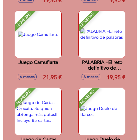
19,95 €
9,95 €
Metalizadas,Exclusivas
y 4 Booster)
NOVEDAD
NOVEDAD
Juego Camuflarte
PALABRIA –El reto
definitivo de
palabras
21,95 €
19,95 €
6 meses
6 meses
NOVEDAD
NOVEDAD
Juego de Cartas
Juego Duelo de