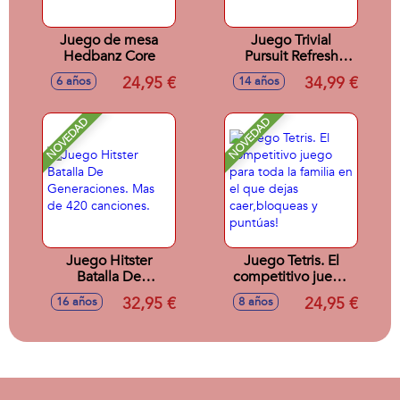
Juego de mesa
Juego Trivial
Hedbanz Core
Pursuit Refresh
(Nuevos Modos)
24,95 €
34,99 €
6 años
14 años
NOVEDAD
NOVEDAD
Juego Hitster
Juego Tetris. El
Batalla De
competitivo juego
Generaciones. Mas
para toda la familia
32,95 €
24,95 €
16 años
8 años
de 420 canciones.
en el que dejas
caer,bloqueas y
puntúas!