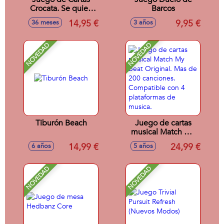
Crocata. Se quien
Barcos
obtenga más
14,95 €
9,95 €
36 meses
3 años
putos!! Incluye 85
cartas.
NOVEDAD
NOVEDAD
Tiburón Beach
Juego de cartas
musical Match My
Beat Original. Mas
14,99 €
24,99 €
6 años
5 años
de 200 canciones.
Compatible con 4
plataformas de
NOVEDAD
NOVEDAD
musica.