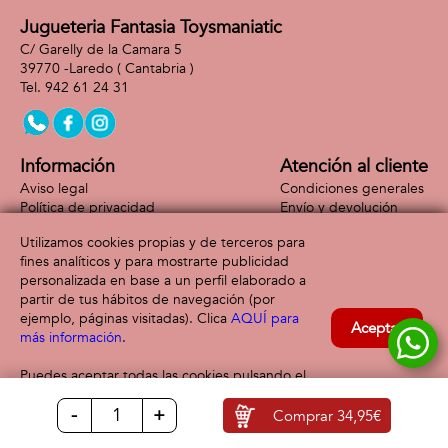
Jugueteria Fantasia Toysmaniatic
C/ Garelly de la Camara 5
39770 -
Laredo
( Cantabria )
942 61 24 31
Información
Atención al cliente
Aviso legal
Condiciones generales
Política de privacidad
Envío y devolución
Política de cookies
Contacto
Utilizamos cookies propias y de terceros para
Formas de pago
fines analíticos y para mostrarte publicidad
personalizada en base a un perfil elaborado a
partir de tus hábitos de navegación (por
ejemplo, páginas visitadas). Clica
AQUÍ para
Aceptar
más información
.
Puedes aceptar todas las cookies pulsando el
botón “Aceptar” o configurarlas o rechazar su
-
+
uso clicando
AQUÍ
Comprar
34,95€