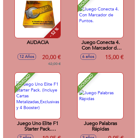
NOVEDAD
- 52 %
AUDACIA
Juego Conecta 4.
Con Marcador de
Puntos.
20,00 €
15,00 €
12 Años
6 años
42,00 €
NOVEDAD
NOVEDAD
Juego Uno Elite F1
Juego Palabras
Starter Pack.
Rápidas
(Incluye Cartas
7 años
3 años