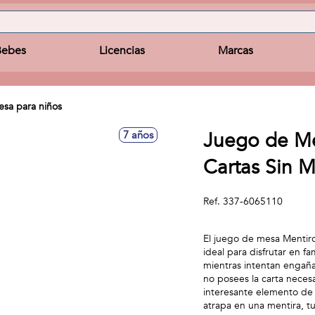
Bebes
Licencias
Marcas
sa para niños
Juego de Me
7 años
Cartas Sin M
Ref.
337-6065110
El juego de mesa Mentiro
ideal para disfrutar en f
mientras intentan engaña
no posees la carta neces
interesante elemento de 
atrapa en una mentira, tu 