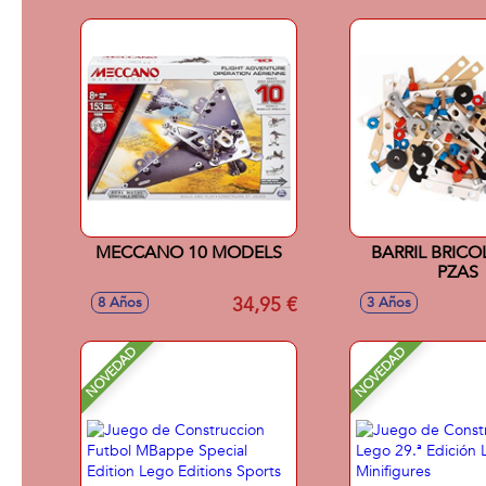
MECCANO 10 MODELS
BARRIL BRICO
PZAS
34,95 €
8 Años
3 Años
NOVEDAD
NOVEDAD