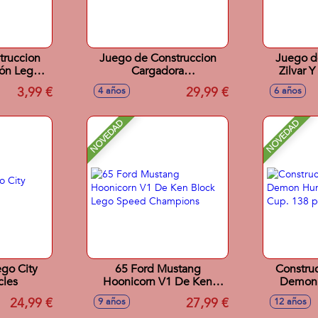
truccion
Juego de Construccion
Juego d
ión Lego
Cargadora
Zilvar 
es
Retroexcavadora Amarilla
Grimtak
3,99 €
29,99 €
4 años
6 años
Lego City Great Vehicles
NOVEDAD
NOVEDAD
ego City
65 Ford Mustang
Constru
cles
Hoonicorn V1 De Ken
Demon 
Block Lego Speed
Ramen Cu
24,99 €
27,99 €
9 años
12 años
Champions