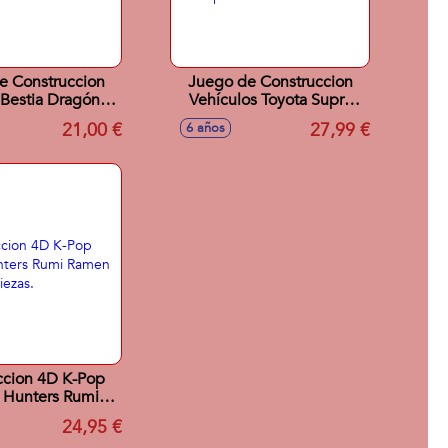
e Construccion
Juego de Construccion
Y Bestia Dragón
Vehículos Toyota Supra
 Lego Ninjago
Mk4 A Todo Gas Lego
21,00 €
27,99 €
6 años
Speed Champions
ccion 4D K-Pop
Hunters Rumi
p. 138 piezas.
24,95 €