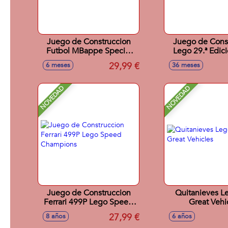
Juego de Construccion
Juego de Cons
Futbol MBappe Special
Lego 29.ª Edic
Edition Lego Editions
Minifigur
29,99 €
6 meses
36 meses
Sports
NOVEDAD
NOVEDAD
Juego de Construccion
Quitanieves L
Ferrari 499P Lego Speed
Great Vehi
Champions
27,99 €
8 años
6 años