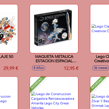
LAJE 50
MAQUETA METALICA
Lego Cl
ESTACION ESPACIAL
Creativo
NASA
29,99 €
12,95 €
8 Años
36 meses
NOVEDAD
NOVEDAD