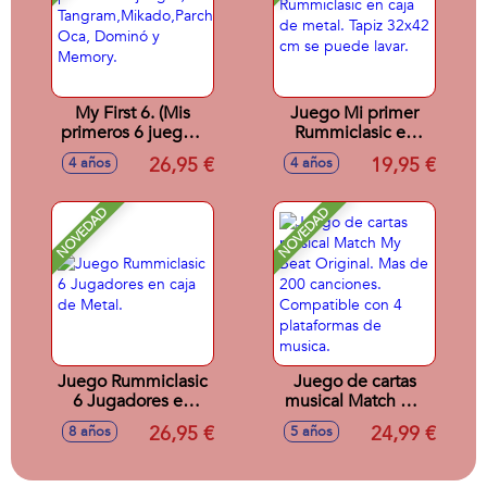
My First 6. (Mis
Juego Mi primer
primeros 6 juegos)
Rummiclasic en
Tangram,Mikado,Parchís,
caja de metal. Tapiz
26,95 €
19,95 €
4 años
4 años
Oca, Dominó y
32x42 cm se
Memory.
puede lavar.
NOVEDAD
NOVEDAD
Juego Rummiclasic
Juego de cartas
6 Jugadores en
musical Match My
caja de Metal.
Beat Original. Mas
26,95 €
24,99 €
8 años
5 años
de 200 canciones.
Compatible con 4
plataformas de