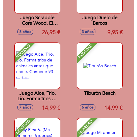
Juego Scrabble
Juego Duelo de
Core Wood. El
Barcos
Juego Clasico De
26,95 €
9,95 €
8 años
3 años
Palabras Cruzadas.
NOVEDAD
NOVEDAD
Juego Alce, Trio,
Tiburón Beach
Lío. Forma trios de
animales antes que
14,99 €
14,99 €
7 años
6 años
nadie. Contiene 93
cartas.
NOVEDAD
NOVEDAD