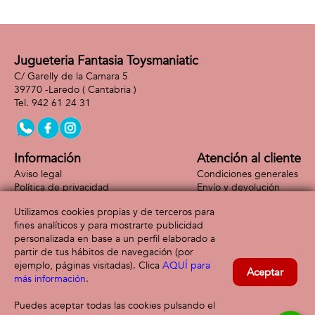
musica.
Jugueteria Fantasia Toysmaniatic
C/ Garelly de la Camara 5
39770 -
Laredo
( Cantabria )
942 61 24 31
Información
Atención al cliente
Aviso legal
Condiciones generales
Política de privacidad
Envío y devolución
Política de cookies
Contacto
Utilizamos cookies propias y de terceros para
Formas de pago
fines analíticos y para mostrarte publicidad
personalizada en base a un perfil elaborado a
partir de tus hábitos de navegación (por
ejemplo, páginas visitadas). Clica
AQUÍ para
Aceptar
más información
.
Puedes aceptar todas las cookies pulsando el