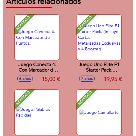
Artículos relacionados
NOVEDAD
NOVEDAD
Juego Conecta 4.
Juego Uno Elite F1
Con Marcador de
Starter Pack.
Puntos.
(Incluye Cartas
15,00 €
19,95 €
6 años
7 años
Metalizadas,Exclusivas
y 4 Booster)
NOVEDAD
NOVEDAD