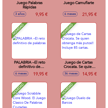
Juego Palabras
Juego Camuflarte
Rápidas
9,95 €
21,95 €
3 años
6 meses
NOVEDAD
NOVEDAD
PALABRIA –El reto
Juego de Cartas
definitivo de
Crocata. Se quien
palabras
obtenga más
19,95 €
14,95 €
6 meses
36 meses
putos!! Incluye 85
cartas.
NOVEDAD
NOVEDAD