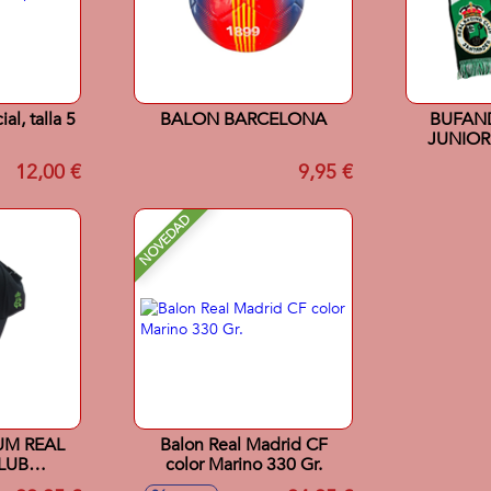
al, talla 5
BALON BARCELONA
BUFAN
JUNIOR
CLUB
12,00 €
9,95 €
NOVEDAD
UM REAL
Balon Real Madrid CF
LUB
color Marino 330 Gr.
NEGRO