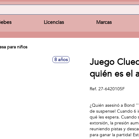
Bebes
Licencias
Marcas
sa para niños
Juego Cluedo
8 años
quién es el 
Ref.
27-6420105F
¿Quién asesinó a Bond ""
de suspense! Cuando 6 in
qué les espera. Cuando s
extorsión, la presión au
reuniendo pistas y desca
para ganar la partida! Es