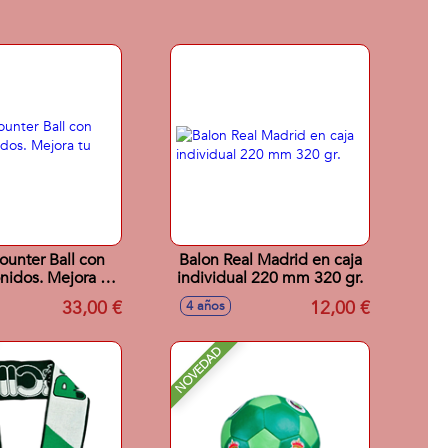
ounter Ball con
Balon Real Madrid en caja
onidos. Mejora tu
individual 220 mm 320 gr.
nivel!!
33,00 €
12,00 €
4 años
NOVEDAD