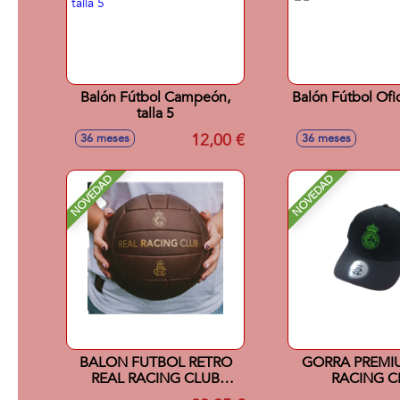
Balón Fútbol Campeón,
Balón Fútbol Ofici
talla 5
12,00 €
36 meses
36 meses
NOVEDAD
NOVEDAD
BALON FUTBOL RETRO
GORRA PREMI
REAL RACING CLUB
RACING C
SANTANDER
SANTANDER 