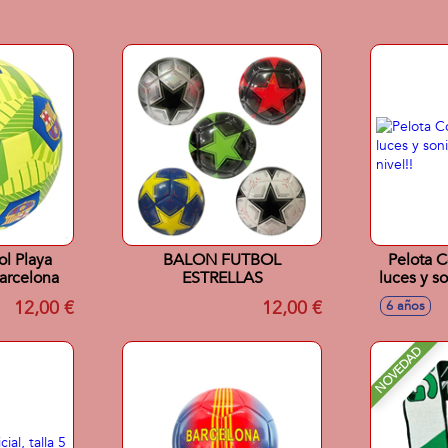
l Playa
BALON FUTBOL
Pelota C
arcelona
ESTRELLAS
luces y s
12,00 €
12,00 €
6 años
NOVEDAD