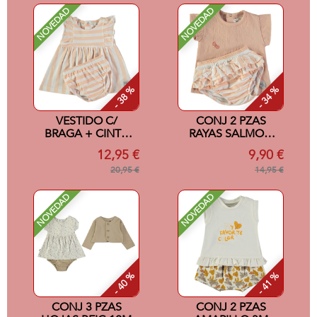
NOVEDAD
NOVEDAD
- 38 %
- 34 %
VESTIDO C/
CONJ 2 PZAS
BRAGA + CINTA
RAYAS SALMON
SALMON 12M
3M
12,95 €
9,90 €
20,95 €
14,95 €
NOVEDAD
NOVEDAD
- 40 %
- 41 %
CONJ 3 PZAS
CONJ 2 PZAS