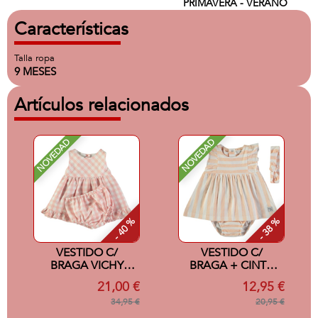
PRIMAVERA - VERANO
Características
Talla ropa
9 MESES
Artículos relacionados
NOVEDAD
NOVEDAD
- 40 %
- 38 %
VESTIDO C/
VESTIDO C/
BRAGA VICHY
BRAGA + CINTA
ROSA 6M
SALMON 24M
21,00 €
12,95 €
34,95 €
20,95 €