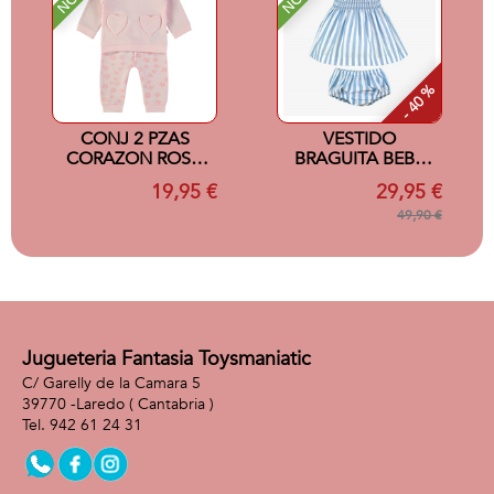
- 40 %
CONJ 2 PZAS
VESTIDO
CORAZON ROSA
BRAGUITA BEBE
9M
AZUL 3M
19,95 €
29,95 €
49,90 €
Jugueteria Fantasia Toysmaniatic
C/ Garelly de la Camara 5
39770 -
Laredo
( Cantabria )
942 61 24 31