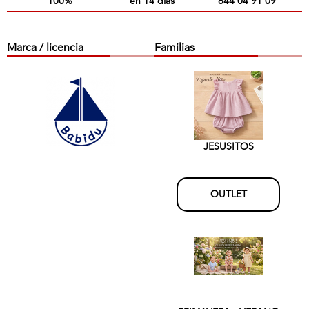
100%
en 14 días
644 04 91 09
Marca / licencia
Familias
JESUSITOS
OUTLET