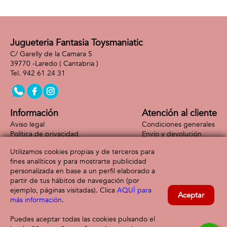
Jugueteria Fantasia Toysmaniatic
C/ Garelly de la Camara 5
39770 -
Laredo
( Cantabria )
942 61 24 31
Información
Atención al cliente
Aviso legal
Condiciones generales
Política de privacidad
Envío y devolución
Política de cookies
Contacto
Utilizamos cookies propias y de terceros para
Formas de pago
fines analíticos y para mostrarte publicidad
personalizada en base a un perfil elaborado a
partir de tus hábitos de navegación (por
ejemplo, páginas visitadas). Clica
AQUÍ para
Aceptar
más información
.
Puedes aceptar todas las cookies pulsando el