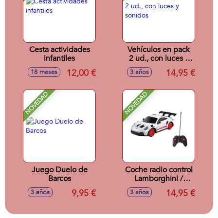
Cesta actividades
Vehículos en pack
infantiles
2 ud., con luces y
sonidos
12,00 €
14,95 €
18 meses
3 años
NOVEDAD
NOVEDAD
Juego Duelo de
Coche radio control
Barcos
Lamborghini /
Porsche 911 /
9,95 €
14,95 €
3 años
3 años
Aston Martin escala
1:24 - Modelos
surtidos