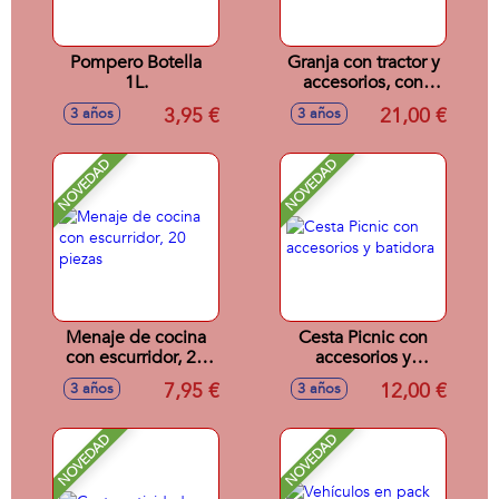
Pompero Botella
Granja con tractor y
1L.
accesorios, con
luces y sonidos
3,95 €
21,00 €
3 años
3 años
NOVEDAD
NOVEDAD
Menaje de cocina
Cesta Picnic con
con escurridor, 20
accesorios y
piezas
batidora
7,95 €
12,00 €
3 años
3 años
NOVEDAD
NOVEDAD