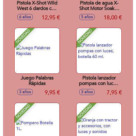
Pistola X-Shot Wild
Pistola de agua X-
West 6 dardos con
Shot Motor Soaker
luces y sonidos
Zuru
12,95 €
18,00 €
6 años
5 años
NOVEDAD
NOVEDAD
Juego Palabras
Pistola lanzador
Rápidas
pompas con luces,
botella 60 ml.
9,95 €
7,95 €
3 años
3 años
NOVEDAD
NOVEDAD