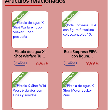
Artículos relacionados
NOVEDAD
NOVEDAD
Pistola de agua X-
Bola Sorpresa FIFA
Shot Warfare Tubo
con figura
Soaker Open
futbolista,
6,95 €
9,99 €
6 años
3 años
pequeña
colecc¡onables
10cm
NOVEDAD
NOVEDAD