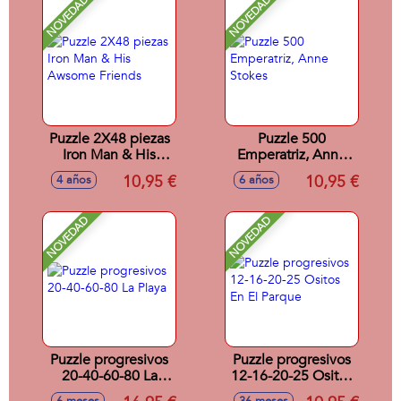
NOVEDAD
NOVEDAD
Puzzle 2X48 piezas
Puzzle 500
Iron Man & His
Emperatriz, Anne
Awsome Friends
Stokes
10,95 €
10,95 €
4 años
6 años
NOVEDAD
NOVEDAD
Puzzle progresivos
Puzzle progresivos
20-40-60-80 La
12-16-20-25 Ositos
Playa
En El Parque