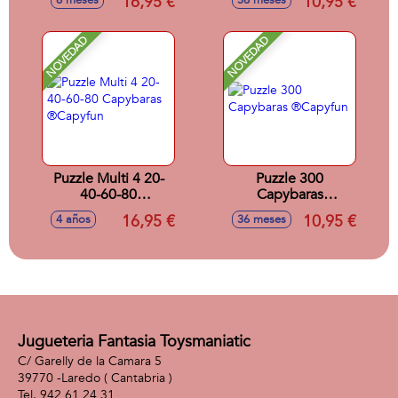
16,95 €
10,95 €
6 meses
36 meses
NOVEDAD
NOVEDAD
Puzzle Multi 4 20-
Puzzle 300
40-60-80
Capybaras
Capybaras
®Capyfun
16,95 €
10,95 €
4 años
36 meses
®Capyfun
Jugueteria Fantasia Toysmaniatic
C/ Garelly de la Camara 5
39770 -
Laredo
( Cantabria )
942 61 24 31