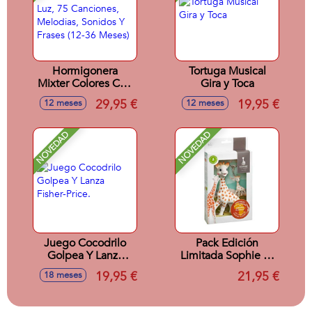
Hormigonera
Tortuga Musical
Mixter Colores Con
Gira y Toca
Luz, 75 Canciones,
29,95 €
19,95 €
12 meses
12 meses
Melodias, Sonidos
Y Frases (12-36
Meses)
NOVEDAD
NOVEDAD
Juego Cocodrilo
Pack Edición
Golpea Y Lanza
Limitada Sophie La
Fisher-Price.
Girafe Y Un Llavero
19,95 €
21,95 €
18 meses
Réplica