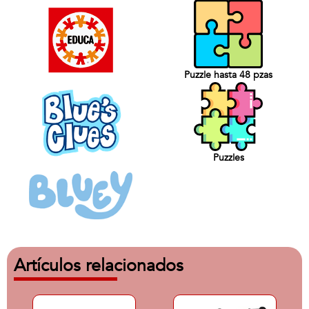
Puzzle hasta 48 pzas
Puzzles
Artículos relacionados