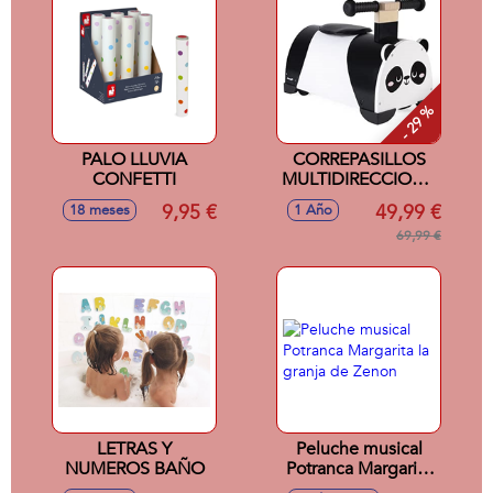
- 29 %
PALO LLUVIA
CORREPASILLOS
CONFETTI
MULTIDIRECCIONAL
OSO
9,95 €
49,99 €
18 meses
1 Año
69,99 €
LETRAS Y
Peluche musical
NUMEROS BAÑO
Potranca Margarita
la granja de Zenon