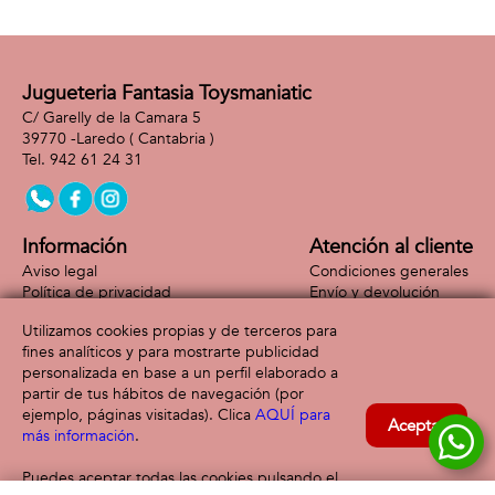
Jugueteria Fantasia Toysmaniatic
C/ Garelly de la Camara 5
39770 -
Laredo
( Cantabria )
942 61 24 31
Información
Atención al cliente
Aviso legal
Condiciones generales
Política de privacidad
Envío y devolución
Política de cookies
Contacto
Utilizamos cookies propias y de terceros para
Formas de pago
fines analíticos y para mostrarte publicidad
personalizada en base a un perfil elaborado a
partir de tus hábitos de navegación (por
ejemplo, páginas visitadas). Clica
AQUÍ para
Aceptar
más información
.
Puedes aceptar todas las cookies pulsando el