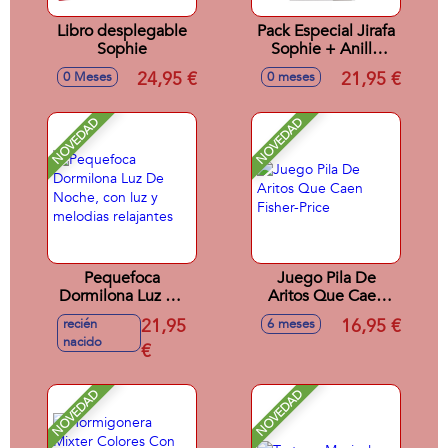
Libro desplegable
Pack Especial Jirafa
Sophie
Sophie + Anillo
Dentición
24,95 €
21,95 €
0 Meses
0 meses
NOVEDAD
NOVEDAD
Pequefoca
Juego Pila De
Dormilona Luz De
Aritos Que Caen
Noche, con luz y
Fisher-Price
21,95
16,95 €
recién
6 meses
melodias relajantes
nacido
€
NOVEDAD
NOVEDAD