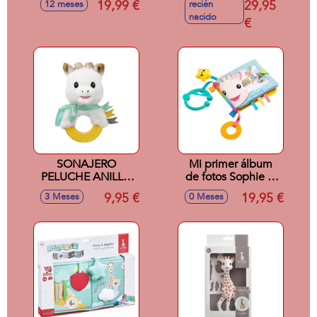
19,99 €
29,95
12 meses
recién
nacido
€
SONAJERO
Mi primer álbum
PELUCHE ANILLO
de fotos Sophie la
DENTICION
girafe
9,95 €
19,95 €
3 Meses
0 Meses
SOPHIE