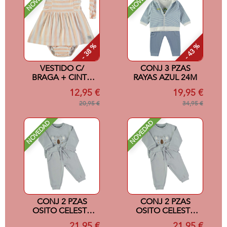
- 38 %
- 43 %
VESTIDO C/
CONJ 3 PZAS
BRAGA + CINTA
RAYAS AZUL 24M
SALMON 24M
12,95 €
19,95 €
20,95 €
34,95 €
NOVEDAD
NOVEDAD
CONJ 2 PZAS
CONJ 2 PZAS
OSITO CELESTE
OSITO CELESTE
24M
18M
21,95 €
21,95 €