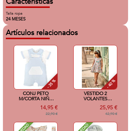
Características
Talla ropa
24 MESES
Artículos relacionados
- 35 %
- 40 %
CONJ PETO
VESTIDO 2
M/CORTA NIÑO
VOLANTES
INOCENCIA 24M
AZUCAR VERDE
14,95 €
25,95 €
CELESTE
24M
22,90 €
42,90 €
NOVEDAD
NOVEDAD