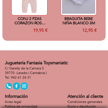
CONJ 2 PZAS
BRAGUITA BEBE
CORAZON ROSA
NIÑA BLANCO 3M
9M
19,95 €
12,95 €
Jugueteria Fantasia Toysmaniatic
C/ Garelly de la Camara 5
39770 -
Laredo
( Cantabria )
942 61 24 31
Información
Atención al cliente
Aviso legal
Condiciones generales
Política de privacidad
Envío y devolución