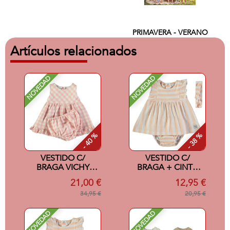
PRIMAVERA - VERANO
Artículos relacionados
NOVEDAD
NOVEDAD
- 40 %
- 38 %
VESTIDO C/
VESTIDO C/
BRAGA VICHY
BRAGA + CINTA
ROSA 6M
SALMON 24M
21,00 €
12,95 €
34,95 €
20,95 €
NOVEDAD
NOVEDAD