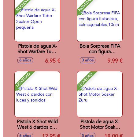
NOVEDAD
NOVEDAD
Pistola de agua X-
Bola Sorpresa FIFA
Shot Warfare Tubo
con figura
Soaker Open
futbolista,
6,95 €
9,99 €
6 años
3 años
pequeña
colecc¡onables
10cm
NOVEDAD
NOVEDAD
Pistola X-Shot Wild
Pistola de agua X-
West 6 dardos con
Shot Motor Soaker
luces y sonidos
Zuru
12,95 €
18,00 €
6 años
5 años