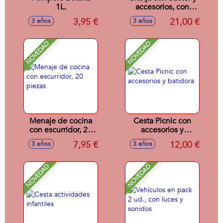
1L.
accesorios, con
luces y sonidos
3,95 €
21,00 €
3 años
3 años
NOVEDAD
NOVEDAD
Menaje de cocina
Cesta Picnic con
con escurridor, 20
accesorios y
piezas
batidora
7,95 €
12,00 €
3 años
3 años
NOVEDAD
NOVEDAD