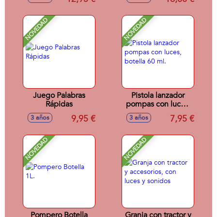
NOVEDAD
NOVEDAD
Juego Palabras
Pistola lanzador
Rápidas
pompas con luces,
botella 60 ml.
9,95 €
7,95 €
3 años
3 años
NOVEDAD
NOVEDAD
Pompero Botella
Granja con tractor y