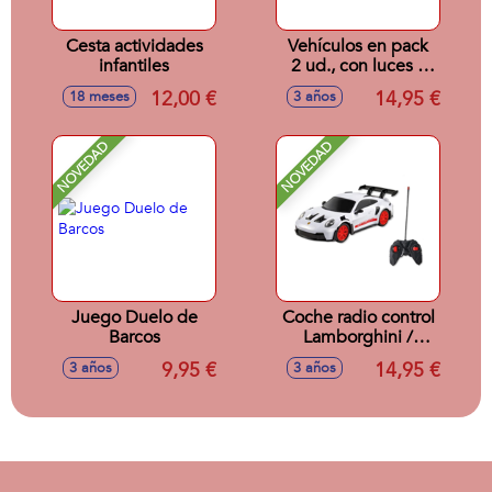
Cesta actividades
Vehículos en pack
infantiles
2 ud., con luces y
sonidos
12,00 €
14,95 €
18 meses
3 años
NOVEDAD
NOVEDAD
Juego Duelo de
Coche radio control
Barcos
Lamborghini /
Porsche 911 /
9,95 €
14,95 €
3 años
3 años
Aston Martin escala
1:24 - Modelos
surtidos